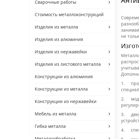
Сварочные работы
Стоимость металлоконструкций
Совреме
разнооб
Изделия из металла
занимае
не толь
Изделия из алюминия
Изгот
Изделия из нержавейки
Металли
распрос
Изделия из листового металла
учитыва
Дополни
Конструкции из алюминия
1.
про
Конструкции из металла
специал
2.
мод
Конструкции из нержавейки
регулир
Мебель из металла
3.
две
устройс
Гибка металла
4.
спе
Металлообработка