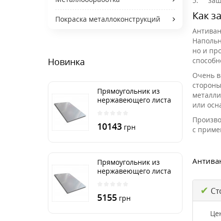
5.
защ
Как з
Покраска металлоконструкций
Антиван
Напольн
но и пр
способн
Новинка
Очень в
стороны
Прямоугольник из
металли
нержавеющего листа
или осн
500х2000 мм размер
толщина 3 мм
Произво
10143
грн
с приме
Антиван
Прямоугольник из
нержавеющего листа
500х1000 мм размер
✔
толщина 3 мм
Ст
5155
грн
Це