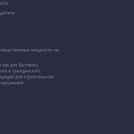
айта
дители
изводственные мощности на
 как для бытового
ого и гражданского
рукций для строительства
сооружений.