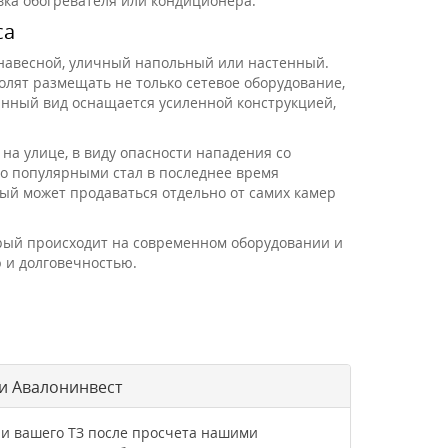
вка обогревателя или кондиционера.
са
навесной, уличный напольный или настенный.
лят размещать не только сетевое оборудование,
анный вид оснащается усиленной конструкцией,
а улице, в виду опасности нападения со
о популярными стал в последнее время
ый может продаваться отдельно от самих камер
рый происходит на современном оборудовании и
 и долговечностью.
и Авалонинвест
ии вашего ТЗ после просчета нашими