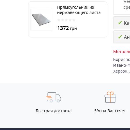
ме
ср
Прямоугольник из
нержавеющего листа
250х500 мм размер
✔
Ка
толщина 3 мм
1372
грн
✔
Ан
Металло
Бориспо
Ивано-Ф
Херсон
,
Быстрая доставка
5% на Ваш счет