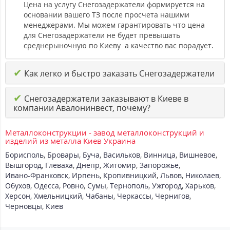
Цена на услугу Снегозадержатели формируется на
основании вашего ТЗ после просчета нашими
менеджерами. Мы можем гарантировать что цена
для Снегозадержатели не будет превышать
среднерыночную по Киеву а качество вас порадует.
✔
Как легко и быстро заказать Снегозадержатели
✔
Снегозадержатели заказывают в Киеве в
компании Авалонинвест, почему?
Металлоконструкции - завод металлоконструкций и
изделий из металла Киев Украина
Борисполь
,
Бровары
,
Буча
,
Васильков
,
Винница
,
Вишневое
,
Вышгород
,
Глеваха
,
Днепр
,
Житомир
,
Запорожье
,
Ивано-Франковск
,
Ирпень
,
Кропивницкий
,
Львов
,
Николаев
,
Обухов
,
Одесса
,
Ровно
,
Сумы
,
Тернополь
,
Ужгород
,
Харьков
,
Херсон
,
Хмельницкий
,
Чабаны
,
Черкассы
,
Чернигов
,
Черновцы
,
Киев