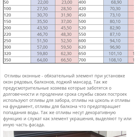
50
22,00
23,00
400
68,90
7
100
27,50
28,50
420
70,30
7
120
30,70
31,90
450
73,10
7
150
35,50
37,00
500
80,10
8
200
43,50
45,50
520
82,90
8
220
46,70
48,30
550
87,10
8
250
51,50
52,50
600
94,10
9
300
57,00
59,50
620
96,90
9
320
59,80
62,30
650
101,10
1
350
64,00
66,50
700
108,10
1
Отливы оконные - обязательный элемент при установке
окон рядовых, балконов, лоджий мансард. Так же
предусмотрительные хозяева которые заботятся о
долговечности и продлении срока службы своих построек
используют отливы для забора, отливы на цоколь и отливы
на фундамент, отливы для балкона что предотвращает
попадания воды. Так же отливы несут декоративную
функцию и служат как элемент украшения, выделяют ту или
иную часть фасада.