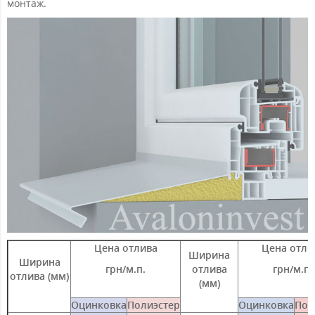
монтаж.
Цена отлива
Цена отли
Ширина
Ширина
грн/м.п.
отлива
грн/м.п.
отлива (мм)
(мм)
Оцинковка
Полиэстер
Оцинковка
Пол