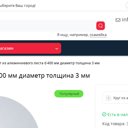
ыберите Ваш город!
in
Я ищу, например,
скамейка
агазин
г из алюминиевого листа d 400 мм диаметр толщина 3 мм
400 мм диаметр толщина 3 мм
Популярный
Круг из
Есть в на
Код товара: