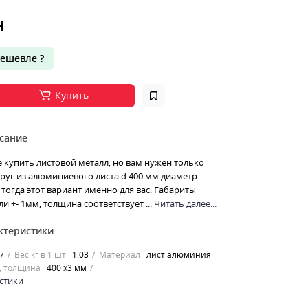
н
ешевле ?
Купить
сание
е купить листовой металл, но вам нужен только
 Круг из алюминиевого листа d 400 мм диаметр
тогда этот вариант именно для вас. Габариты
и +- 1мм, толщина соответствует ...
Читать далее...
ктеристики
7
Вес кг в 1 шт
1.03
Материал
лист алюминия
, толщина
400 х3 мм
стики