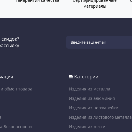
Ганарантия качества
Сертифицированные
материалы
и скидок?
рассылку
мация
Категории
 и обмен товара
Изделия из металла
Изделия из алюминия
Изделия из нержавейки
а
Изделия из листового металла
а Безопасности
Изделия из жести