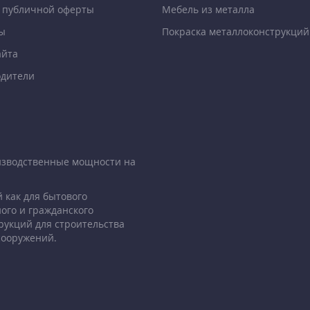
 публичной оферты
Мебель из металла
ы
Покраска металлоконструкций
айта
дители
изводственные мощности на
 как для бытового
ого и гражданского
рукций для строительства
сооружений.