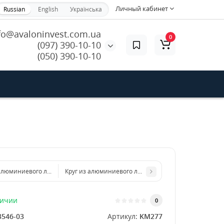
Личный кабинет
Russian
English
Українська
fo@avaloninvest.com.ua
0
(097) 390-10-10
(050) 390-10-10
 алюминиевого листа d 300 мм диаметр толщина 3 мм
Круг из алюминиевого листа d 500 мм диаметр толщ
личии
0
3546-03
Артикул:
KM277