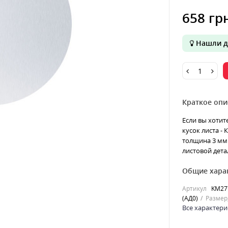
658 гр
Нашли д
Краткое опи
Если вы хотит
кусок листа -
толщина 3 мм 
листовой детал
Общие хара
Артикул
KM27
(АД0)
Размер
Все характери