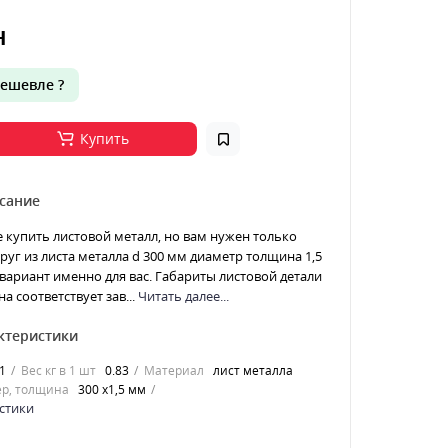
н
ешевле ?
Купить
сание
е купить листовой металл, но вам нужен только
Круг из листа металла d 300 мм диаметр толщина 1,5
 вариант именно для вас. Габариты листовой детали
а соответствует зав...
Читать далее...
ктеристики
1
Вес кг в 1 шт
0.83
Материал
лист металла
р, толщина
300 х1,5 мм
стики