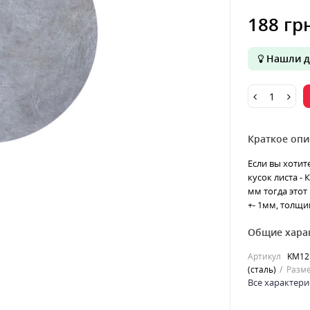
188 гр
Нашли д
Краткое опи
Если вы хотит
кусок листа - 
мм тогда этот
+- 1мм, толщин
Общие хара
Артикул
KM12
(сталь)
Разме
Все характери