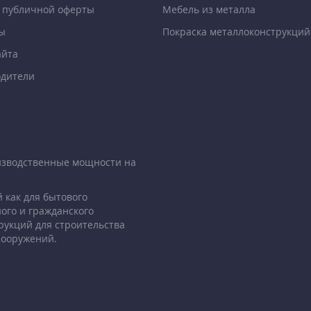
 публичной оферты
Мебель из металла
ы
Покраска металлоконструкций
айта
дители
изводственные мощности на
 как для бытового
ого и гражданского
рукций для строительства
сооружений.