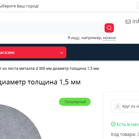
ыберите Ваш город!
in
Я ищу, например,
ножки
агазин
г из листа металла d 300 мм диаметр толщина 1,5 мм
 диаметр толщина 1,5 мм
Популярный
Круг из 
Есть в на
Код товара: