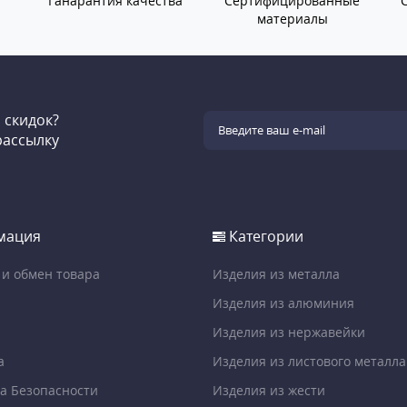
Ганарантия качества
Сертифицированные
материалы
и скидок?
рассылку
мация
Категории
 и обмен товара
Изделия из металла
Изделия из алюминия
Изделия из нержавейки
а
Изделия из листового металла
а Безопасности
Изделия из жести