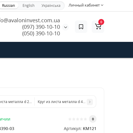
Личный кабинет
Russian
English
Українська
fo@avaloninvest.com.ua
0
(097) 390-10-10
(050) 390-10-10
листа металла d 200 мм диаметр толщина 1,5 мм
Круг из листа металла d 400 мм диаметр толщина 1,5
личии
0
3390-03
Артикул:
KM121