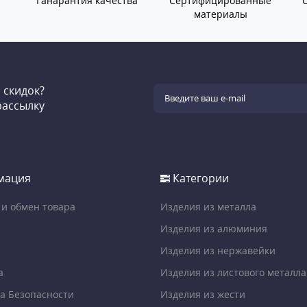
Ганарантия качества
Сертифицированные
материалы
и скидок?
рассылку
мация
Категории
 и обмен товара
Изделия из металла
Изделия из алюминия
Изделия из нержавейки
а
Изделия из листового металла
а Безопасности
Изделия из жести