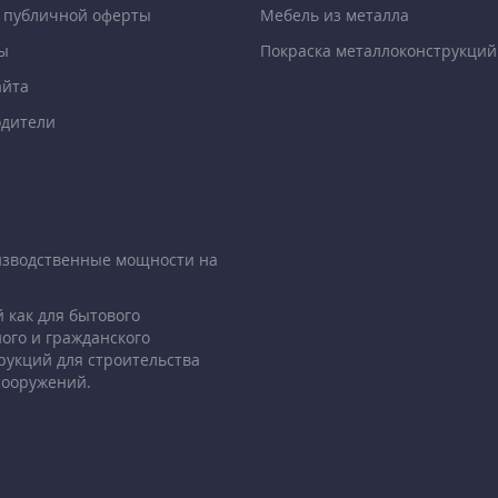
 публичной оферты
Мебель из металла
ы
Покраска металлоконструкций
айта
дители
изводственные мощности на
 как для бытового
ого и гражданского
рукций для строительства
сооружений.