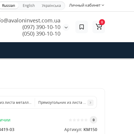
Личный кабинет
Russian
English
Українська
fo@avaloninvest.com.ua
0
(097) 390-10-10
(050) 390-10-10
 из листа металла 500х500 мм размер толщина 2 мм
Прямоугольник из листа металла 200х300 мм размер
личии
0
3419-03
Артикул:
KM150