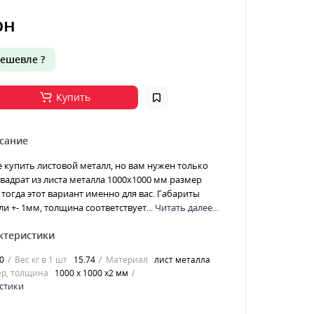
рн
ешевле ?
Купить
сание
е купить листовой металл, но вам нужен только
 Квадрат из листа металла 1000х1000 мм размер
тогда этот вариант именно для вас. Габариты
ли +- 1мм, толщина соответствует...
Читать далее...
ктеристики
0
Вес кг в 1 шт
15.74
Материал
лист металла
р, толщина
1000 х 1000 х2 мм
стики