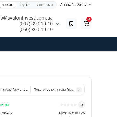
Личный кабинет
Russian
English
Українська
fo@avaloninvest.com.ua
0
(097) 390-10-10
(050) 390-10-10
я стола Гарленд из металла
Подстолье для стола Гилберт из металла
личии
0
1705-02
Артикул:
M176