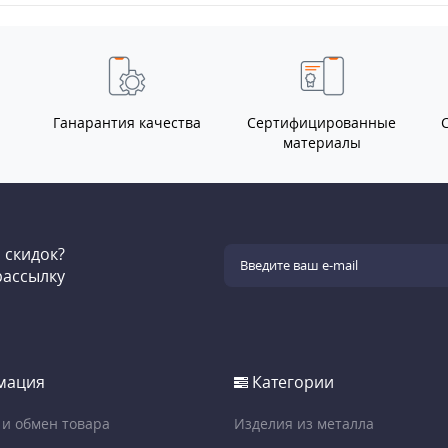
Ганарантия качества
Сертифицированные
материалы
и скидок?
рассылку
мация
Категории
 и обмен товара
Изделия из металла