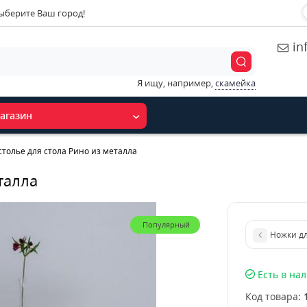
ыберите Ваш город!
in
Я ищу, например,
скамейка
агазин
толье для стола Рино из металла
талла
Популярный
Ножки дл
Есть в на
Код товара: