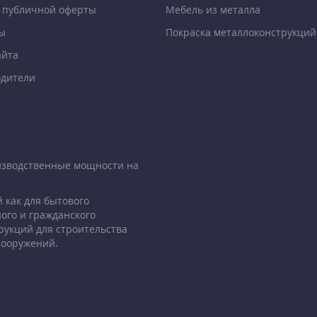
 публичной оферты
Мебель из металла
ы
Покраска металлоконструкций
айта
дители
изводственные мощности на
 как для бытового
ого и гражданского
рукций для строительства
сооружений.