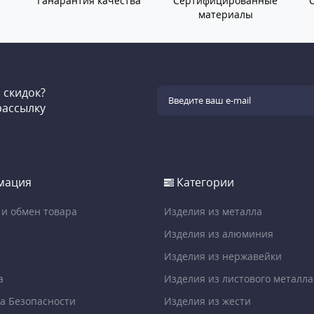
Ганарантия качества
Сертифицированные
материалы
и скидок?
рассылку
мация
Категории
 и обмен товара
Изделия из металла
Изделия из алюминия
Изделия из нержавейки
а
Изделия из листового металла
а Безопасности
Изделия из жести