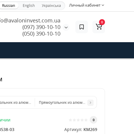
Личный кабинет
Russian
English
Українська
fo@avaloninvest.com.ua
0
(097) 390-10-10
(050) 390-10-10
м
ольник из алюминиевого листа 200х300 мм размер толщина 2 мм
Прямоугольник из алюминиевого листа 500х1000 мм
личии
0
3538-03
Артикул:
KM269