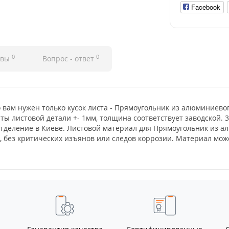
Facebook
0
0
ывы
Вопрос - ответ
о вам нужен только кусок листа - Прямоугольник из алюминиев
иты листовой детали +- 1мм, толщина соответствует заводской. 
отделение в Киеве. Листовой материал для Прямоугольник из а
а, без критических изъянов или следов коррозии. Материал мо