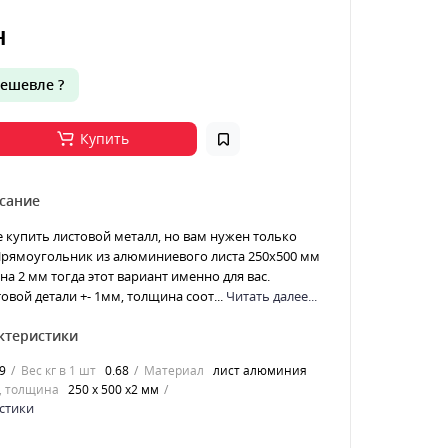
н
ешевле ?
Купить
сание
е купить листовой металл, но вам нужен только
 Прямоугольник из алюминиевого листа 250х500 мм
а 2 мм тогда этот вариант именно для вас.
овой детали +- 1мм, толщина соот...
Читать далее...
ктеристики
9
Вес кг в 1 шт
0.68
Материал
лист алюминия
, толщина
250 х 500 х2 мм
стики