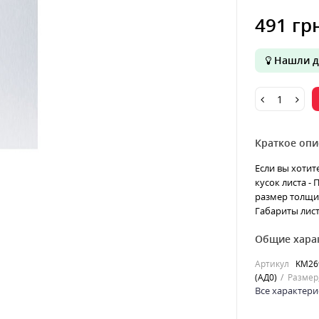
491 гр
Нашли д
Краткое опи
Если вы хотит
кусок листа -
размер толщин
Габариты лист
Общие хара
Артикул
KM26
(АД0)
Размер
Все характери