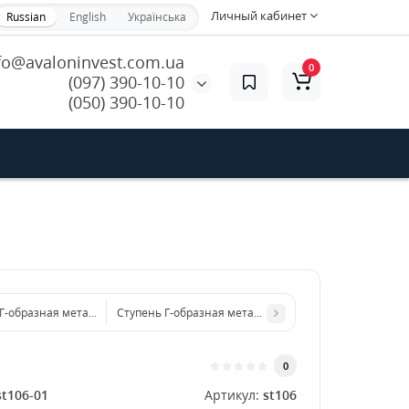
Личный кабинет
Russian
English
Українська
fo@avaloninvest.com.ua
0
(097) 390-10-10
(050) 390-10-10
Г-образная металлическая 1000x4 мм
Ступень Г-образная металлическая 1250x4 мм
0
st106-01
Артикул:
st106