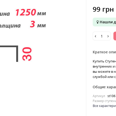
99 грн
Нашли д
Краткое опи
Купить Ступен
внутренних и 
вы можете в н
службой или с
Общие хара
Артикул
st106
Размер ступен
Все характери