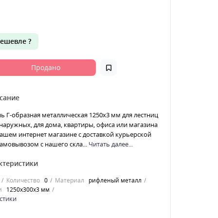
ешевле ?
Продано
сание
ь Г-образная металлическая 1250x3 мм для лестниц
наружных, для дома, квартиры, офиса или магазина
ашем интернет магазине с доставкой курьерской
амовывозом с нашего скла...
Читать далее...
ктеристики
Количество
0
Материал
рифленый металл
и
1250x300x3 мм
стики