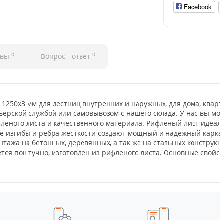
Facebook
0
0
ывы
Вопрос - ответ
 1250x3 мм для лестниц внутренних и наружных, для дома, квар
ьерской службой или самовывозом с нашего склада. У нас вы м
леного листа и качественного материала. Рифленый лист идеал
ые изгибы и ребра жесткости создают мощный и надежный карка
тажа на бетонных, деревянных, а так же на стальных конструкц
тся поштучно, изготовлен из рифленого листа. Основные свойст