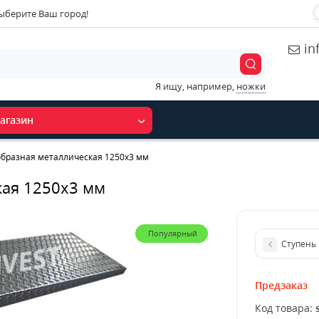
ыберите Ваш город!
in
Я ищу, например,
ножки
агазин
образная металлическая 1250x3 мм
кая 1250x3 мм
Популярный
Ступень 
Предзаказ
Код товара: