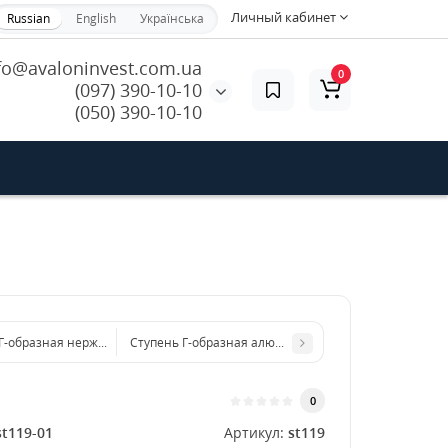
Личный кабинет
Russian
English
Українська
fo@avaloninvest.com.ua
0
(097) 390-10-10
(050) 390-10-10
 Г-образная нержавеющая 1500x3 мм
Ступень Г-образная алюминиевая 600x3 мм
0
st119-01
Артикул:
st119