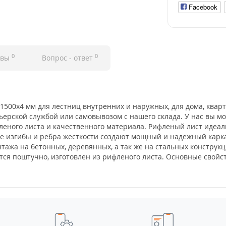
Facebook
0
0
ывы
Вопрос - ответ
500x4 мм для лестниц внутренних и наружных, для дома, кварт
ьерской службой или самовывозом с нашего склада. У нас вы м
ного листа и качественного материала. Рифленый лист идеаль
ые изгибы и ребра жесткости создают мощный и надежный карка
ажа на бетонных, деревянных, а так же на стальных конструкци
я поштучно, изготовлен из рифленого листа. Основные свойств