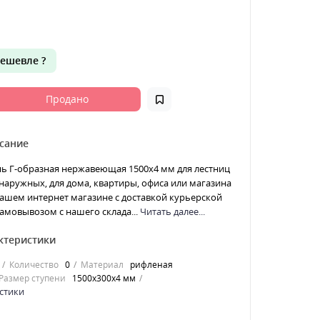
ешевле ?
Продано
сание
нь Г-образная нержавеющая 1500x4 мм для лестниц
наружных, для дома, квартиры, офиса или магазина
ашем интернет магазине с доставкой курьерской
амовывозом с нашего склада...
Читать далее...
ктеристики
Количество
0
Материал
рифленая
Размер ступени
1500x300x4 мм
стики