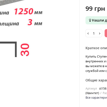
99 грн
Нашли д
Краткое опи
Купить Ступен
внутренних и 
вы можете в н
службой или с
Общие хара
Артикул
st156
(Квинтет)
Ра
Все характери