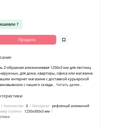
ешевле ?
Продано
сание
ь Z-образная алюминиевая 1250x3 мм для лестниц
наружных, для дома, квартиры, офиса или магазина
ашем интернет магазине с доставкой курьерской
амовывозом с нашего склада...
Читать далее...
ктеристики
Количество
0
Материал
рифленый алюминий
змер ступени
1250x300x3 мм
стики