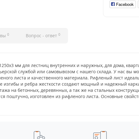
Facebook
0
0
ывы
Вопрос - ответ
250x3 мм для лестниц внутренних и наружных, для дома, кварт
ьерской службой или самовывозом с нашего склада. У нас вы м
ного листа и качественного материала. Рифленый лист идеальн
ые изгибы и ребра жесткости создают мощный и надежный карка
жа на бетонных, деревянных, а так же на стальных конструкци
я поштучно, изготовлен из рифленого листа. Основные свойств