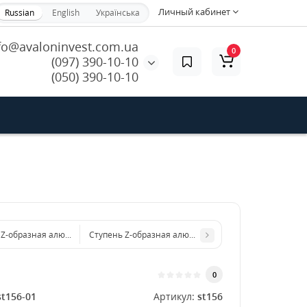
Личный кабинет
Russian
English
Українська
fo@avaloninvest.com.ua
0
(097) 390-10-10
(050) 390-10-10
 Z-образная алюминиевая 1000x4 мм
Ступень Z-образная алюминиевая 1250x4 мм
0
st156-01
Артикул:
st156