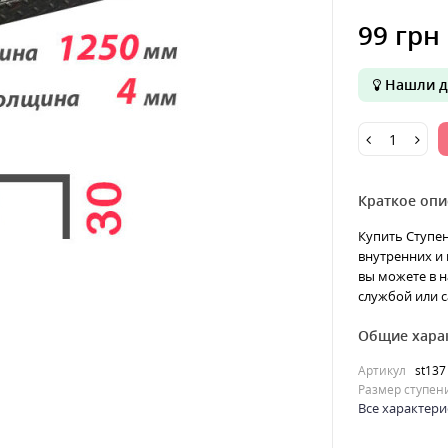
99 грн
Нашли д
Краткое опи
Купить Ступен
внутренних и 
вы можете в н
службой или с
Общие хара
Артикул
st137
Размер ступен
Все характери