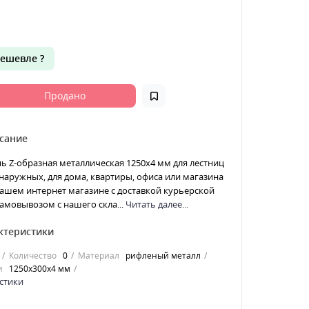
ешевле ?
Продано
сание
ь Z-образная металлическая 1250x4 мм для лестниц
наружных, для дома, квартиры, офиса или магазина
ашем интернет магазине с доставкой курьерской
амовывозом с нашего скла...
Читать далее...
ктеристики
Количество
0
Материал
рифленый металл
и
1250x300x4 мм
стики