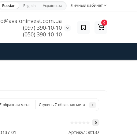
Личный кабинет
Russian
English
Українська
fo@avaloninvest.com.ua
0
(097) 390-10-10
(050) 390-10-10
Z-образная металлическая 1250x3 мм
Ступень Z-образная металлическая 1500x3 мм
0
st137-01
Артикул:
st137