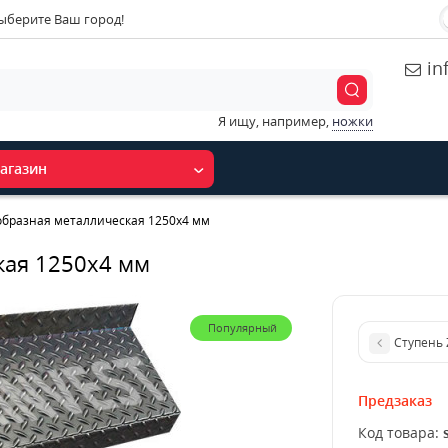
ыберите Ваш город!
in
Я ищу, например,
ножки
агазин
образная металлическая 1250x4 мм
кая 1250x4 мм
Популярный
Ступень 
Предзаказ
Код товара: