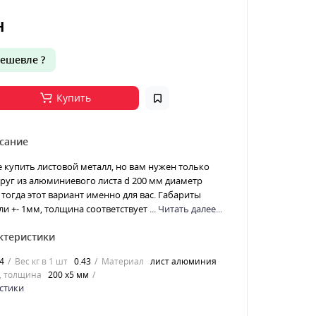
н
ешевле ?
Купить
сание
е купить листовой металл, но вам нужен только
 Круг из алюминиевого листа d 200 мм диаметр
тогда этот вариант именно для вас. Габариты
и +- 1мм, толщина соответствует ...
Читать далее...
ктеристики
4
Вес кг в 1 шт
0.43
Материал
лист алюминия
, толщина
200 х5 мм
стики