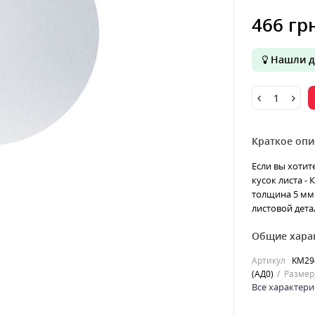
466 гр
Нашли д
Краткое опи
Если вы хотит
кусок листа -
толщина 5 мм 
листовой детал
Общие хара
Артикул
KM29
(АД0)
Размер
Все характери