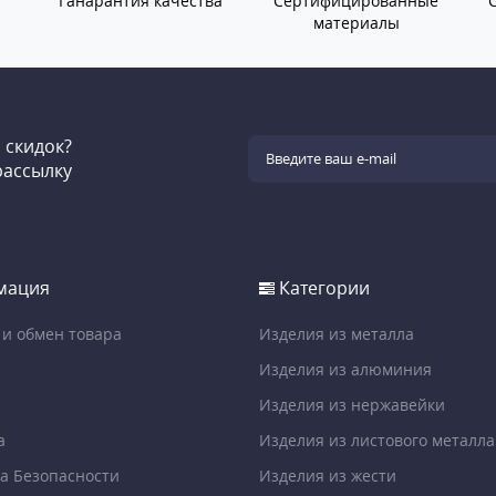
Ганарантия качества
Сертифицированные
материалы
и скидок?
рассылку
мация
Категории
 и обмен товара
Изделия из металла
Изделия из алюминия
Изделия из нержавейки
а
Изделия из листового металла
а Безопасности
Изделия из жести