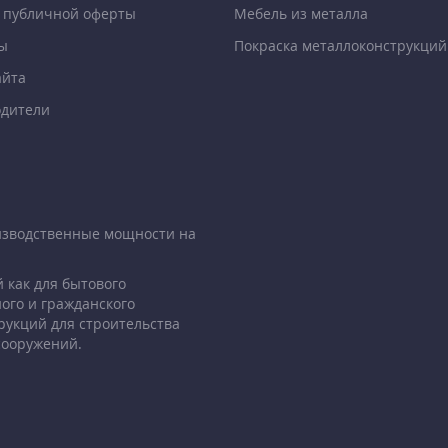
 публичной оферты
Мебель из металла
ы
Покраска металлоконструкций
айта
дители
изводственные мощности на
 как для бытового
ого и гражданского
рукций для строительства
сооружений.