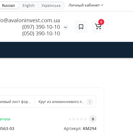
Личный кабинет
Russian
English
Українська
fo@avaloninvest.com.ua
0
(097) 390-10-10
(050) 390-10-10
евый лист формата бумаги А5 148 х 210 мм размер толщина 3 мм
Круг из алюминиевого листа d 300 мм диаметр толщ
личии
0
3563-03
Артикул:
KM294