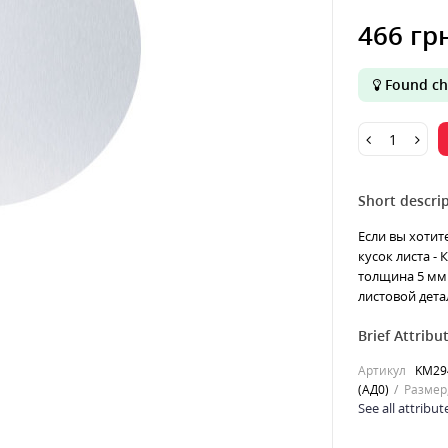
466 гр
Found ch
Short descrip
Если вы хотит
кусок листа -
толщина 5 мм 
листовой детал
Brief Attribu
Артикул
KM29
(АД0)
Размер
See all attribut