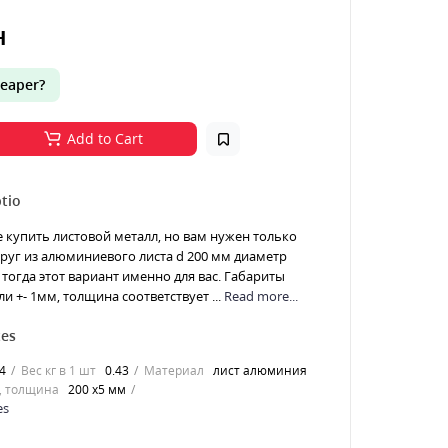
н
eaper?
Add to Cart
tio
е купить листовой металл, но вам нужен только
 Круг из алюминиевого листа d 200 мм диаметр
тогда этот вариант именно для вас. Габариты
и +- 1мм, толщина соответствует ...
Read more...
tes
4
Вес кг в 1 шт
0.43
Материал
лист алюминия
, толщина
200 х5 мм
es