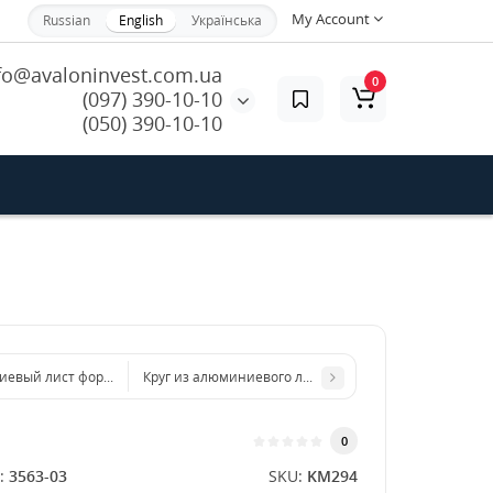
My Account
Russian
English
Українська
fo@avaloninvest.com.ua
0
(097) 390-10-10
(050) 390-10-10
евый лист формата бумаги А5 148 х 210 мм размер толщина 3 мм
Круг из алюминиевого листа d 300 мм диаметр толщ
0
:
3563-03
SKU:
KM294