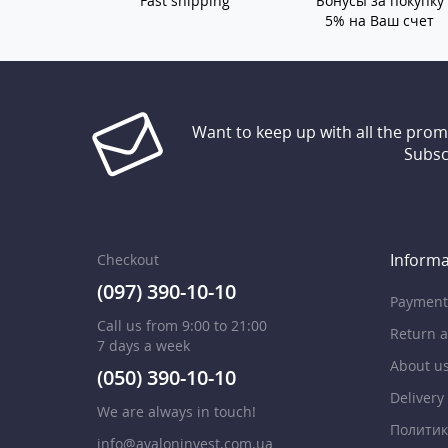
Fast shipping
Бонусы за покупку
5% на Ваш счет
Want to keep up with all the pro
Subsc
Informa
Checkout
(097) 390-10-10
Payment
Call us from 9:00 to 21:00
Return 
7 days a week
About u
(050) 390-10-10
Delivery
We are always in touch!
Политик
info@avaloninvest.com.ua