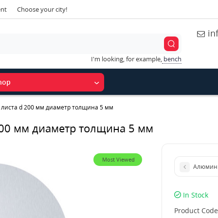
ent
Choose your city!
in
I'm looking, for example,
bench
hop
 листа d 200 мм диаметр толщина 5 мм
200 мм диаметр толщина 5 мм
Most Viewed
Алюмини
In Stock
Product Code