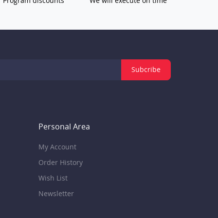
Program discounts
We will execute on time
Subcribe
Personal Area
My Account
Order History
Wish List
Newsletter