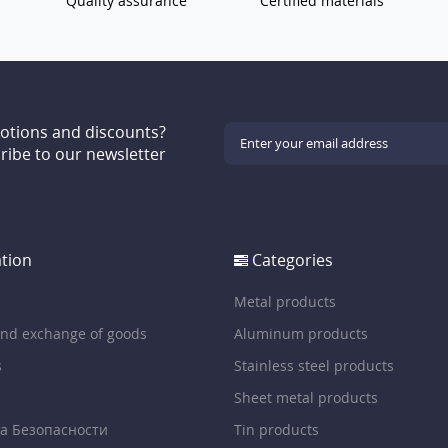
Quality assurance
Certified materials
motions and discounts?
ribe to our newsletter
tion
Categories
Metal products
and exchange of goods
Aluminum products
s
Stainless steel products
Sheet metal products
а Безопасности
Tin products