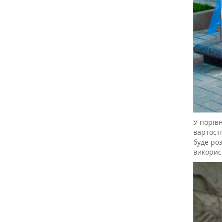
У порів
вартості
буде ро
використ