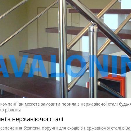
компанії ви можете замовити перила з нержавіючої сталі будь-як
го різання
ні з нержавіючої сталі
езпечення безпеки, поручні для сходів з нержавіючої сталі в З