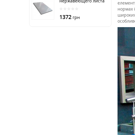
нержавеющего листа
елемент
250х500 мм размер
нормах 
толщина 3 мм
широких,
1372
грн
особлив