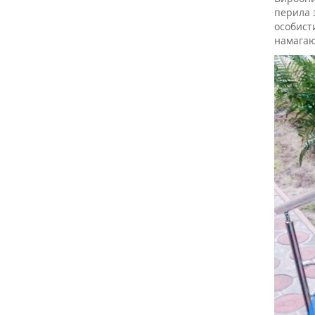
перила 
особисти
намагаю