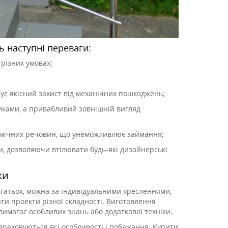
ть наступні переваги:
 різних умовах;
чує якісний захист від механічних пошкоджень;
никами, а привабливий зовнішній вигляд
 хімічних речовин, що унеможливлює займання;
, дозволяючи втілювати будь-які дизайнерські
ки
агатьох, можна за індивідуальними кресленнями,
ти проекти різної складності. Виготовлення
вимагає особливих знань або додаткової техніки.
раховуються всі особливості і побажання. Купити