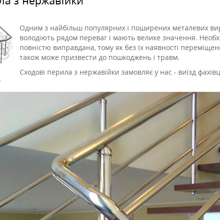
Одним з найбільш популярних і поширених металевих вироб
володіють рядом переваг і мають велике значення. Необх
повністю виправдана, тому як без їх наявності переміщен
також може призвести до пошкоджень і травм.
Сходові перила з нержавійки замовляє у нас - виїзд фахівц
у