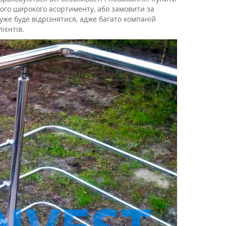
ного широкого асортименту, або замовити за
уже буде відрізнятися, адже багато компаній
ієнтів.