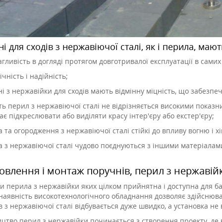
і для сходів з нержавіючої сталі, як і перила, маю
гливість в догляді протягом довготривалої експлуатації в самих
ічність і надійність;
і з нержавійки для сходів мають відмінну міцність, що забезпе
ть перил з нержавіючої сталі не відрізняється високими показ
є підкреслювати або виділяти красу інтер'єру або екстер'єру;
 та огородження з нержавіючої сталі стійкі до впливу вогню і
 з нержавіючої сталі чудово поєднуються з іншими матеріалами
овлення і монтаж поручнів, перил з нержавій
и перила з нержавійки яких цілком прийнятна і доступна для б
 наявність високотехнологічного обладнання дозволяє здійснюва
 з нержавіючої сталі відбувається дуже швидко, а установка не 
цтво перил з нержавійки починається з створення проекту, де в