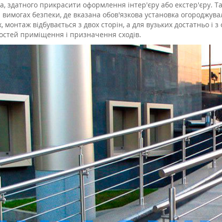
а, здатного прикрасити оформлення інтер'єру або екстер'єру. Та
і вимогах безпеки, де вказана обов'язкова установка огороджува
 монтаж відбувається з двох сторін, а для вузьких достатньо і з
остей приміщення і призначення сходів.