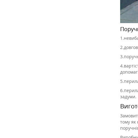
Поручн
1.
невиба
2.
довгов
3.
поручн
4.
вартіс
допомага
5.
перила
6.
перила
задуми.
Вигот
Замовит
тому як
поручнів
Виробни