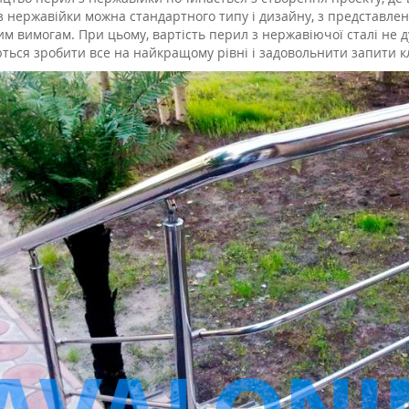
з нержавійки можна стандартного типу і дизайну, з представле
м вимогам. При цьому, вартість перил з нержавіючої сталі не д
ться зробити все на найкращому рівні і задовольнити запити кл