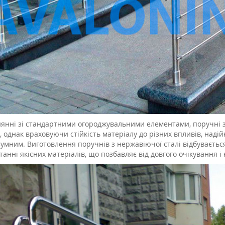
нянні зі стандартними огороджувальними елементами, поручні з
, однак враховуючи стійкість матеріалу до різних впливів, надійн
зумним. Виготовлення поручнів з нержавіючої сталі відбуваєтьс
анні якісних матеріалів, що позбавляє від довгого очікування і