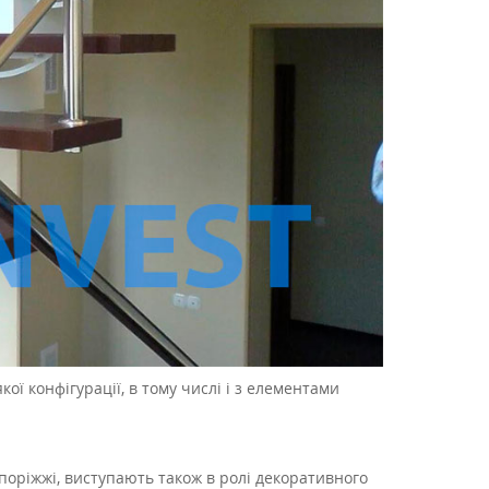
ої конфігурації, в тому числі і з елементами
апоріжжі, виступають також в ролі декоративного