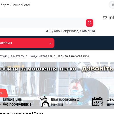
беріть Ваше місто!
R
in
Я шукаю, наприклад,
скамейка
агазин
трукції з металу
Сходи металеві
Перила з нержавійки
ла з нержавійки