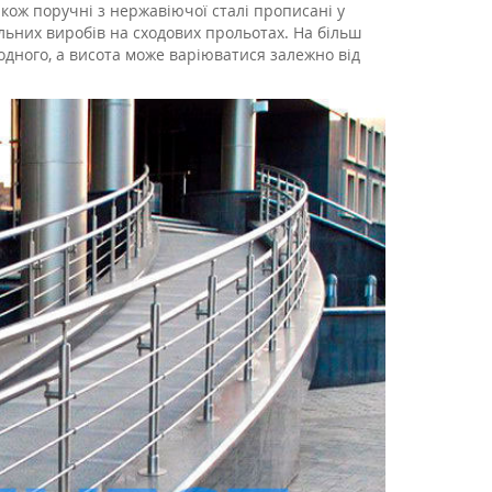
кож поручні з нержавіючої сталі прописані у
льних виробів на сходових прольотах. На більш
 одного, а висота може варіюватися залежно від