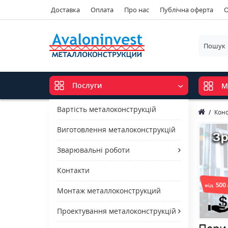
Доставка
Оплата
Про нас
Публічна оферта
О
Послуги
М
Вартість металоконструкцій
Конс
Виготовлення металоконструкцій
Зварювальні роботи
Контакти
Монтаж металлоконструкций
Проектування металоконструкцій
Пери