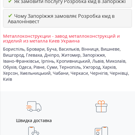
✔
Як замовити послугу Розробка кмд в Запоріжжі
✔
Чому Запоріжжя замовляє Розробка кмд в
Авалонінвест
Металлоконструкции - завод металлоконструкций и
изделий из металла Киев Украина
Бориспіль
,
Бровари
,
Буча
,
Васильків
,
Вінниця
,
Вишневе
,
Вишгород
,
Глеваха
,
Дніпро
,
Житомир
,
Запоріжжя
,
Івано-Франківськ
,
Ірпінь
,
Кропивницький
,
Львів
,
Миколаїв
,
Обухів
,
Одеса
,
Рівне
,
Суми
,
Тернопіль
,
Ужгород
,
Харків
,
Херсон
,
Хмельницький
,
Чабани
,
Черкаси
,
Чернігів
,
Чернівці
,
Київ
Швидка доставка