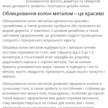
різноманітної висоти, діаметра та габаритів
може допомогти оновити і поліпшити дизайн колон.
Облицювання колон металом – це красиво
Облицювання колон металом однозначно красиво і
привабливо, а також дозволяє прибрати або приховати всі
видимі дефекти. У комплексі з цікавим дизайном, а також
світловим оформленням, це допоможе надати приміщенню
солідного і прекрасного візуального ефекту.
Обшивка колон металом відбувається з використанням
листової нержавіючої сталі, має товщину від 0.5 до 1.5
міліметрів, а початковий етап передбачає розробку
додаткового каркаса з чорних металів. Так як колони
бувають різноманітних видів, такими ж підводять і листи
металу: круглі, квадратні, прямокутні, рідше всього трикутні і
овальні.
Облицювання колон металом дозволяє оформити колони в
сучасному стилі, а також зробити їх постійними і стійкими до
різноманітних механічних пошкоджень і особливо до корозії.
Такий варіант оформлення вже давно отримав визнання,
тому використовується не тільки для колон, але і холів,
аеропортів та інших приміщень. Ці конструкції можуть