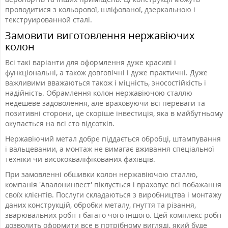
проводитися з кольорової, шліфованої, дзеркальною і
текструированной сталі.
Замовити виготовлення нержавіючих
колон
Всі такі варіанти для оформлення дуже красиві і
функціональні, а також довговічні і дуже практичні. Дуже
важливими вважаються також і міцність, зносостійкість і
надійність. Обрамлення колон нержавіючою сталлю
недешеве задоволення, але враховуючи всі переваги та
позитивні сторони, це скоріше інвестиція, яка в майбутньому
окупається на всі сто відсотків.
Нержавіючий метал добре піддається обробці, штампування
і вальцевании, а монтаж не вимагає вживання спеціальної
техніки чи висококваліфікованих фахівців.
При замовленні обшивки колон нержавіючою сталлю,
компанія 'Авалонинвест' піклується і враховує всі побажання
своїх клієнтів. Послуги складаються з виробництва і монтажу
даних конструкцій, обробки металу, гнуття та різання,
зварювальних робіт і багато чого іншого. Цей комплекс робіт
дозволить оформити все в потрібному вигляді, який буде