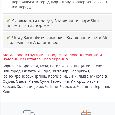
перевищувати середньоринкову в Запоріжжі, а якість
вас порадує.
✔
Як замовити послугу Зварювання виробів з
алюмінію в Запоріжжі
✔
Чому Запоріжжя замовляє Зварювання виробів
з алюмінію в Авалонінвест
Металлоконструкции - завод металлоконструкций и
изделий из металла Киев Украина
Бориспіль
,
Бровари
,
Буча
,
Васильків
,
Вінниця
,
Вишневе
,
Вишгород
,
Глеваха
,
Дніпро
,
Житомир
,
Запоріжжя
,
Івано-Франківськ
,
Ірпінь
,
Кропивницький
,
Львів
,
Миколаїв
,
Обухів
,
Одеса
,
Рівне
,
Суми
,
Тернопіль
,
Ужгород
,
Харків
,
Херсон
,
Хмельницький
,
Чабани
,
Черкаси
,
Чернігів
,
Чернівці
,
Київ