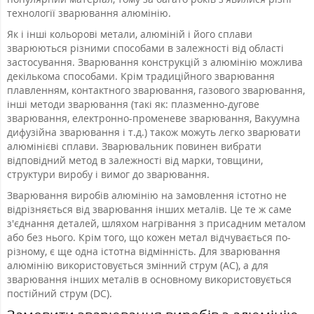
технології зварювання алюмінію.
Як і інші кольорові метали, алюміній і його сплави
зварюються різними способами в залежності від області
застосування. Зварювання конструкцій з алюмінію можлива
декількома способами. Крім традиційного зварювання
плавленням, контактного зварювання, газового зварювання,
інші методи зварювання (такі як: плазменно-дугове
зварювання, електронно-променеве зварювання, Вакуумна
дифузійна зварювання і т.д.) також можуть легко зварювати
алюмінієві сплави. Зварювальник повинен вибрати
відповідний метод в залежності від марки, товщини,
структури виробу і вимог до зварювання.
Зварювання виробів алюмінію на замовлення істотно не
відрізняється від зварювання інших металів. Це те ж саме
з'єднання деталей, шляхом нагрівання з присадним металом
або без нього. Крім того, що кожен метал відчувається по-
різному, є ще одна істотна відмінність. Для зварювання
алюмінію використовується змінний струм (AC), а для
зварювання інших металів в основному використовується
постійний струм (DC).