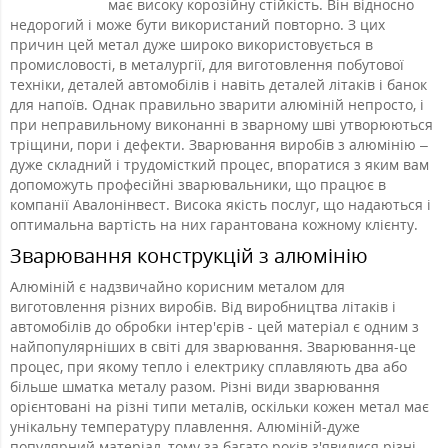
має високу корозійну стійкість. Він відносно
недорогий і може бути використаний повторно. З цих
причин цей метал дуже широко використовується в
промисловості, в металургії, для виготовлення побутової
техніки, деталей автомобілів і навіть деталей літаків і банок
для напоїв. Однак правильно зварити алюміній непросто, і
при неправильному виконанні в зварному шві утворюються
тріщини, пори і дефекти. Зварювання виробів з алюмінію –
дуже складний і трудомісткий процес, впоратися з яким вам
допоможуть професійні зварювальники, що працює в
компанії Авалонінвест. Висока якість послуг, що надаються і
оптимальна вартість на них гарантована кожному клієнту.
Зварювання конструкцій з алюмінію
Алюміній є надзвичайно корисним металом для
виготовлення різних виробів. Від виробництва літаків і
автомобілів до обробки інтер'єрів - цей матеріал є одним з
найпопулярніших в світі для зварювання. Зварювання-це
процес, при якому тепло і електрику сплавляють два або
більше шматка металу разом. Різні види зварювання
орієнтовані на різні типи металів, оскільки кожен метал має
унікальну температуру плавлення. Алюміній-дуже
популярний матеріал, тому за багато років з'явилися різні