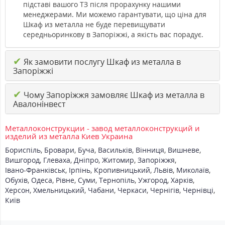
підставі вашого ТЗ після прорахунку нашими
менеджерами. Ми можемо гарантувати, що ціна для
Шкаф из металла не буде перевищувати
середньоринкову в Запоріжжі, а якість вас порадує.
✔
Як замовити послугу Шкаф из металла в
Запоріжжі
✔
Чому Запоріжжя замовляє Шкаф из металла в
Авалонінвест
Металлоконструкции - завод металлоконструкций и
изделий из металла Киев Украина
Бориспіль
,
Бровари
,
Буча
,
Васильків
,
Вінниця
,
Вишневе
,
Вишгород
,
Глеваха
,
Дніпро
,
Житомир
,
Запоріжжя
,
Івано-Франківськ
,
Ірпінь
,
Кропивницький
,
Львів
,
Миколаїв
,
Обухів
,
Одеса
,
Рівне
,
Суми
,
Тернопіль
,
Ужгород
,
Харків
,
Херсон
,
Хмельницький
,
Чабани
,
Черкаси
,
Чернігів
,
Чернівці
,
Київ