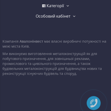
Категорії
Особовий кабінет
Компанія
Авалонінвест
має власні виробничі потужності на
межі міста Київ.
Ми виконуємо виготовлення металоконструкцій як для
побутового призначення, для зовнішньої реклами,
промислового та цивільного призначення, а також
будівельних металоконструкцій для будівництва нових та
реконструкції існуючих будівель та споруд.