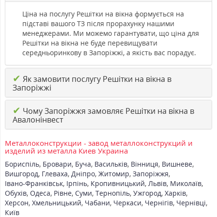
Ціна на послугу Решітки на вікна формується на
підставі вашого ТЗ після прорахунку нашими
менеджерами. Ми можемо гарантувати, що ціна для
Решітки на вікна не буде перевищувати
середньоринкову в Запоріжжі, а якість вас порадує.
✔
Як замовити послугу Решітки на вікна в
Запоріжжі
✔
Чому Запоріжжя замовляє Решітки на вікна в
Авалонінвест
Металлоконструкции - завод металлоконструкций и
изделий из металла Киев Украина
Бориспіль
,
Бровари
,
Буча
,
Васильків
,
Вінниця
,
Вишневе
,
Вишгород
,
Глеваха
,
Дніпро
,
Житомир
,
Запоріжжя
,
Івано-Франківськ
,
Ірпінь
,
Кропивницький
,
Львів
,
Миколаїв
,
Обухів
,
Одеса
,
Рівне
,
Суми
,
Тернопіль
,
Ужгород
,
Харків
,
Херсон
,
Хмельницький
,
Чабани
,
Черкаси
,
Чернігів
,
Чернівці
,
Київ