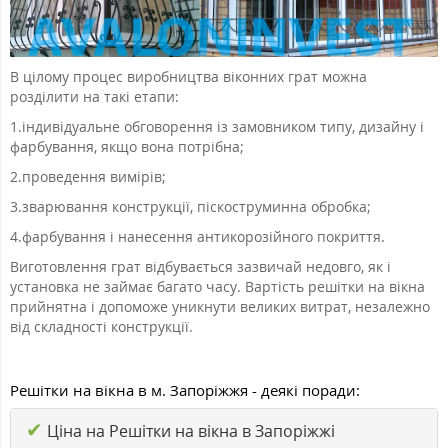
В цілому процес виробництва віконних грат можна
розділити на такі етапи:
1.
індивідуальне обговорення із замовником типу, дизайну і
фарбування, якщо вона потрібна;
2.
проведення вимірів;
3.
зварювання конструкції, піскоструминна обробка;
4.
фарбування і нанесення антикорозійного покриття.
Виготовлення грат відбувається зазвичай недовго, як і
установка не займає багато часу. Вартість решітки на вікна
прийнятна і допоможе уникнути великих витрат, незалежно
від складності конструкції.
Решітки на вікна в м. Запоріжжя - деякі поради:
✔
Ціна на Решітки на вікна в Запоріжжі