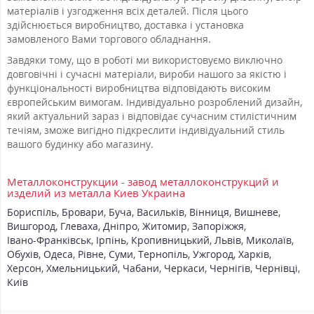
матеріалів і узгодження всіх деталей. Після цього
здійснюється виробництво, доставка і установка
замовленого Вами торгового обладнання.
Завдяки тому, що в роботі ми використовуємо виключно
довговічні і сучасні матеріали, вироби нашого за якістю і
функціональності виробництва відповідають високим
європейським вимогам. Індивідуально розроблений дизайн,
який актуальний зараз і відповідає сучасним стилістичним
течіям, зможе вигідно підкреслити індивідуальний стиль
вашого будинку або магазину.
Металлоконструкции - завод металлоконструкций и
изделий из металла Киев Украина
Бориспіль
,
Бровари
,
Буча
,
Васильків
,
Вінниця
,
Вишневе
,
Вишгород
,
Глеваха
,
Дніпро
,
Житомир
,
Запоріжжя
,
Івано-Франківськ
,
Ірпінь
,
Кропивницький
,
Львів
,
Миколаїв
,
Обухів
,
Одеса
,
Рівне
,
Суми
,
Тернопіль
,
Ужгород
,
Харків
,
Херсон
,
Хмельницький
,
Чабани
,
Черкаси
,
Чернігів
,
Чернівці
,
Київ