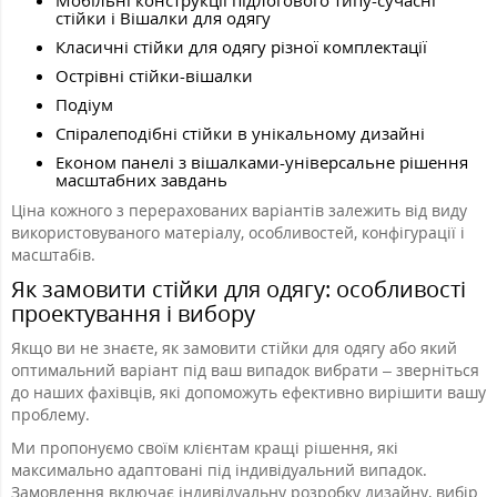
Мобільні конструкції підлогового типу-сучасні
стійки і Вішалки для одягу
Класичні стійки для одягу різної комплектації
Острівні стійки-вішалки
Подіум
Спіралеподібні стійки в унікальному дизайні
Економ панелі з вішалками-універсальне рішення
масштабних завдань
Ціна кожного з перерахованих варіантів залежить від виду
використовуваного матеріалу, особливостей, конфігурації і
масштабів.
Як замовити стійки для одягу: особливості
проектування і вибору
Якщо ви не знаєте, як замовити стійки для одягу або який
оптимальний варіант під ваш випадок вибрати – зверніться
до наших фахівців, які допоможуть ефективно вирішити вашу
проблему.
Ми пропонуємо своїм клієнтам кращі рішення, які
максимально адаптовані під індивідуальний випадок.
Замовлення включає індивідуальну розробку дизайну, вибір