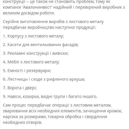
конструкції – це також не становить проблем, тому як
компанія 'Авалонинвест' надійний і перевірений виробник з
великим досвідом роботи.
Серійне виготовлення виробів з листового металу
передбачає виробництво наступної продукції:
1. Корпусу з листового металу;
2. Касети для вентильованих фасадів;
3. Рекламні конструкції і вивіски;
4. Меблі з листового металу;
5. Ємності і резервуари;
6. Л
естницы і сходи з рифленого аркуша;
7. Ворота і двері;
9. Навіси, козирки, вхідні групи і багато іншого.
Сам процес передбачає операції з листовим металом,
зварювання всіх необхідних елементів, зачищення кромок,
нарізка за розмірами, токарна обробка і свердління
необхідних отворів.