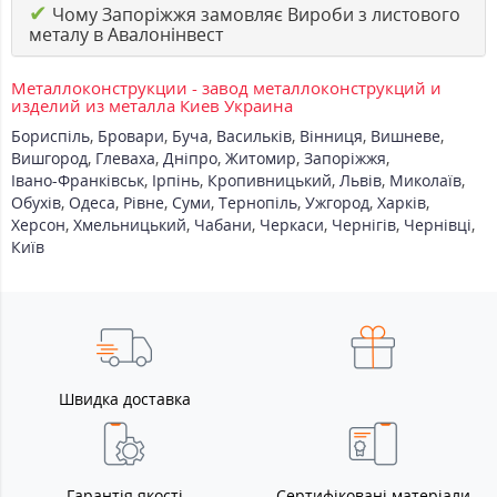
✔
Чому Запоріжжя замовляє Вироби з листового
металу в Авалонінвест
Металлоконструкции - завод металлоконструкций и
изделий из металла Киев Украина
Бориспіль
,
Бровари
,
Буча
,
Васильків
,
Вінниця
,
Вишневе
,
Вишгород
,
Глеваха
,
Дніпро
,
Житомир
,
Запоріжжя
,
Івано-Франківськ
,
Ірпінь
,
Кропивницький
,
Львів
,
Миколаїв
,
Обухів
,
Одеса
,
Рівне
,
Суми
,
Тернопіль
,
Ужгород
,
Харків
,
Херсон
,
Хмельницький
,
Чабани
,
Черкаси
,
Чернігів
,
Чернівці
,
Київ
Швидка доставка
Гарантія якості
Сертифіковані матеріали