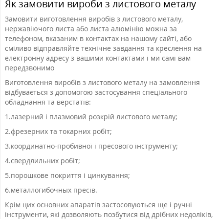
Як замовити вироби з листового металу
Замовити виготовлення виробів з листового металу,
нержавіючого листа або листа алюмінію можна за
телефоном, вказаним в контактах на нашому сайті, або
сміливо відправляйте технічне завдання та креслення на
електронну адресу з вашими контактами і ми самі вам
передзвонимо
Виготовлення виробів з листового металу на замовлення
відбувається з допомогою застосування спеціального
обладнання та верстатів:
1.
лазерний і плазмовий розкрій листового металу;
2.
фрезерних та токарних робіт;
3.
координатно-пробивної і пресового інструменту;
4.
свердлильних робіт;
5.
порошкове покриття і цинкування;
6.
металлогибочных пресів.
Крім цих основних апаратів застосовуються ще і ручні
інструменти, які дозволяють позбутися від дрібних недоліків,