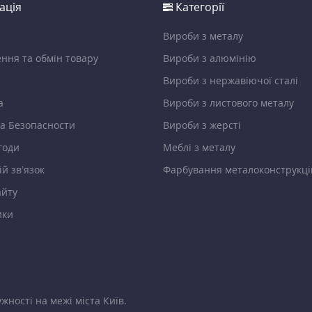
ація
Категорії
Вироби з металу
ння та обмін товару
Вироби з алюмінію
Вироби з нержавіючої сталі
а
Вироби з листового металу
а Безопасности
Вироби з жерсті
годи
Меблі з металу
й зв’язок
Фарбування металоконструкці
айту
ики
жності на межі міста Київ.