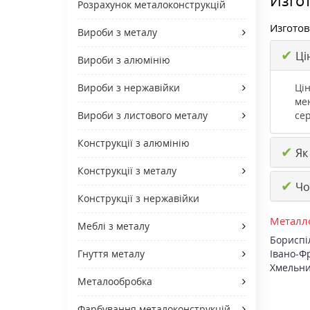
Розрахунок металоконструкцій
Изготов
Вироби з металу
✔
Цін
Вироби з алюмінію
Цін
Вироби з нержавійки
ме
сер
Вироби з листового металу
Конструкції з алюмінію
✔
Як
Конструкції з металу
✔
Чо
Конструкції з нержавійки
Металло
Меблі з металу
Бориспі
Івано-Ф
Гнуття металу
Хмельн
Металообробка
Фарбування металоконструкцій