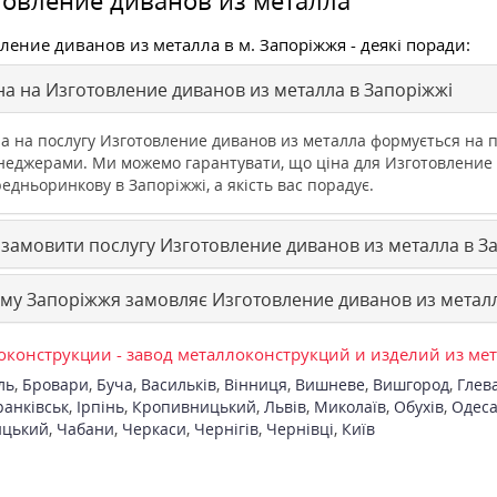
ление диванов из металла в м. Запоріжжя - деякі поради:
а на Изготовление диванов из металла в Запоріжжі
а на послугу Изготовление диванов из металла формується на п
неджерами. Ми можемо гарантувати, що ціна для Изготовление
едньоринкову в Запоріжжі, а якість вас порадує.
 замовити послугу Изготовление диванов из металла в З
му Запоріжжя замовляє Изготовление диванов из металл
конструкции - завод металлоконструкций и изделий из ме
ль
,
Бровари
,
Буча
,
Васильків
,
Вінниця
,
Вишневе
,
Вишгород
,
Глев
ранківськ
,
Ірпінь
,
Кропивницький
,
Львів
,
Миколаїв
,
Обухів
,
Одес
ицький
,
Чабани
,
Черкаси
,
Чернігів
,
Чернівці
,
Київ