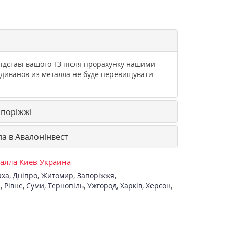
ідставі вашого ТЗ після прорахунку нашими
 диванов из металла не буде перевищувати
апоріжжі
а в Авалонінвест
талла Киев Украина
аха
,
Дніпро
,
Житомир
,
Запоріжжя
,
а
,
Рівне
,
Суми
,
Тернопіль
,
Ужгород
,
Харків
,
Херсон
,