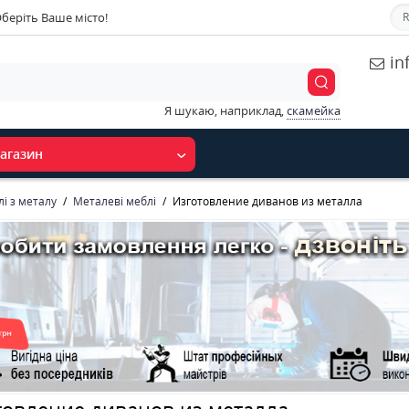
беріть Ваше місто!
R
in
Я шукаю, наприклад,
скамейка
агазин
і з металу
Металеві меблі
Изготовление диванов из металла
товление диванов из металла