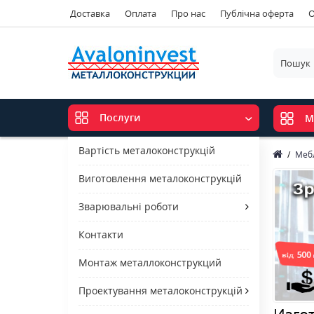
Доставка
Оплата
Про нас
Публічна оферта
О
Послуги
М
Вартість металоконструкцій
Мебл
Виготовлення металоконструкцій
Зварювальні роботи
Контакти
Монтаж металлоконструкций
Проектування металоконструкцій
Изго