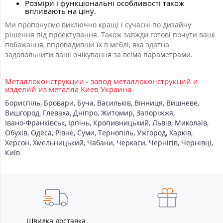
Розміри і функціональні особливості також
впливають на ціну.
Ми пропонуємо виключно кращі і сучасні по дизайну
рішення під проектування. Також завжди готові почути ваші
побажання, впровадивши їх в меблі, яка здатна
задовольнити ваші очікування за всіма параметрами.
Металлоконструкции - завод металлоконструкций и
изделий из металла Киев Украина
Бориспіль
,
Бровари
,
Буча
,
Васильків
,
Вінниця
,
Вишневе
,
Вишгород
,
Глеваха
,
Дніпро
,
Житомир
,
Запоріжжя
,
Івано-Франківськ
,
Ірпінь
,
Кропивницький
,
Львів
,
Миколаїв
,
Обухів
,
Одеса
,
Рівне
,
Суми
,
Тернопіль
,
Ужгород
,
Харків
,
Херсон
,
Хмельницький
,
Чабани
,
Черкаси
,
Чернігів
,
Чернівці
,
Київ
Швидка доставка