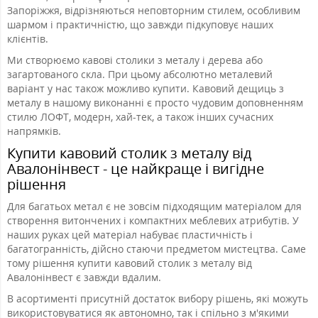
Запоріжжя, відрізняються неповторним стилем, особливим
шармом і практичністю, що завжди підкуповує наших
клієнтів.
Ми створюємо кавові столики з металу і дерева або
загартованого скла. При цьому абсолютно металевий
варіант у нас також можливо купити. Кавовий дещиць з
металу в нашому виконанні є просто чудовим доповненням
стилю ЛОФТ, модерн, хай-тек, а також інших сучасних
напрямків.
Купити кавовий столик з металу від
Авалонінвест - це найкраще і вигідне
рішення
Для багатьох метал є не зовсім підходящим матеріалом для
створення витончених і компактних меблевих атрибутів. У
наших руках цей матеріал набуває пластичність і
багатогранність, дійсно стаючи предметом мистецтва. Саме
тому рішення купити кавовий столик з металу від
Авалонінвест є завжди вдалим.
В асортименті присутній достаток вибору рішень, які можуть
використовуватися як автономно, так і спільно з м'якими