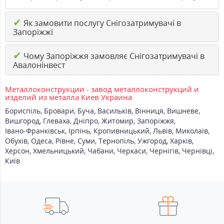
✔
Як замовити послугу Снігозатримувачі в
Запоріжжі
✔
Чому Запоріжжя замовляє Снігозатримувачі в
Авалонінвест
Металлоконструкции - завод металлоконструкций и
изделий из металла Киев Украина
Бориспіль
,
Бровари
,
Буча
,
Васильків
,
Вінниця
,
Вишневе
,
Вишгород
,
Глеваха
,
Дніпро
,
Житомир
,
Запоріжжя
,
Івано-Франківськ
,
Ірпінь
,
Кропивницький
,
Львів
,
Миколаїв
,
Обухів
,
Одеса
,
Рівне
,
Суми
,
Тернопіль
,
Ужгород
,
Харків
,
Херсон
,
Хмельницький
,
Чабани
,
Черкаси
,
Чернігів
,
Чернівці
,
Київ