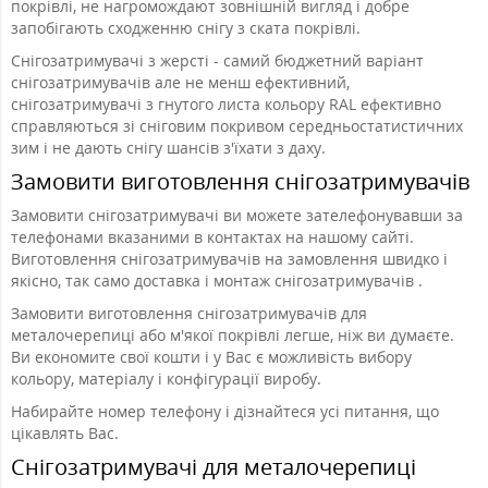
покрівлі, не нагромождают зовнішній вигляд і добре
запобігають сходженню снігу з ската покрівлі.
Снігозатримувачі з жерсті - самий бюджетний варіант
снігозатримувачів але не менш ефективний,
снігозатримувачі з гнутого листа кольору RAL ефективно
справляються зі сніговим покривом середньостатистичних
зим і не дають снігу шансів з'їхати з даху.
Замовити виготовлення снігозатримувачів
Замовити снігозатримувачі ви можете зателефонувавши за
телефонами вказаними в контактах на нашому сайті.
Виготовлення снігозатримувачів на замовлення швидко і
якісно, так само доставка і монтаж снігозатримувачів .
Замовити виготовлення снігозатримувачів для
металочерепиці або м'якої покрівлі легше, ніж ви думаєте.
Ви економите свої кошти і у Вас є можливість вибору
кольору, матеріалу і конфігурації виробу.
Набирайте номер телефону і дізнайтеся усі питання, що
цікавлять Вас.
Снігозатримувачі для металочерепиці