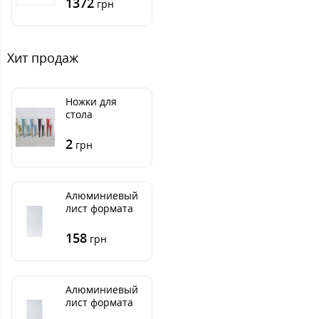
1372
грн
мм размер
толщина 3 мм
Хит продаж
Ножки для
стола
Риверсайд
металлические
2
грн
Алюминиевый
лист формата
бумаги А4 210 х
297 мм размер
158
грн
толщина 1 мм
Алюминиевый
лист формата
бумаги А5 148 х