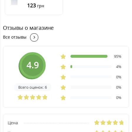
210 мм размер
123
грн
толщина 1 мм
Отзывы о магазине
Все отзывы
95%
4.9
4%
0%
Всего оценок: 6
0%
0%
Цена