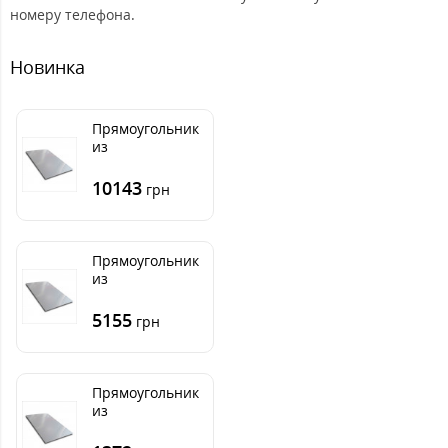
номеру телефона.
Новинка
Прямоугольник
из
нержавеющего
листа 500х2000
10143
грн
мм размер
толщина 3 мм
Прямоугольник
из
нержавеющего
листа 500х1000
5155
грн
мм размер
толщина 3 мм
Прямоугольник
из
нержавеющего
листа 250х500