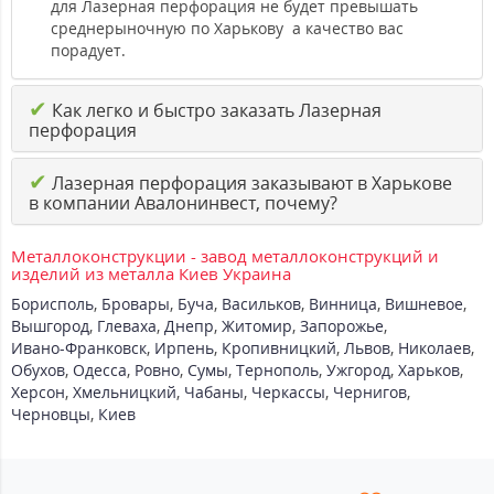
для Лазерная перфорация не будет превышать
среднерыночную по Харькову а качество вас
порадует.
✔
Как легко и быстро заказать Лазерная
перфорация
✔
Лазерная перфорация заказывают в Харькове
в компании Авалонинвест, почему?
Металлоконструкции - завод металлоконструкций и
изделий из металла Киев Украина
Борисполь
,
Бровары
,
Буча
,
Васильков
,
Винница
,
Вишневое
,
Вышгород
,
Глеваха
,
Днепр
,
Житомир
,
Запорожье
,
Ивано-Франковск
,
Ирпень
,
Кропивницкий
,
Львов
,
Николаев
,
Обухов
,
Одесса
,
Ровно
,
Сумы
,
Тернополь
,
Ужгород
,
Харьков
,
Херсон
,
Хмельницкий
,
Чабаны
,
Черкассы
,
Чернигов
,
Черновцы
,
Киев