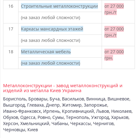
16
Строительные металлоконструкции
от 27 000
грн./т
(на заказ любой сложности)
17
Каркасы мансардных этажей
от 27 000
грн./т
(на заказ любой сложности)
18
Металлическая мебель
от 27 000
грн.
(на заказ любой сложности)
Металлоконструкции - завод металлоконструкций и
изделий из металла Киев Украина
Борисполь
,
Бровары
,
Буча
,
Васильков
,
Винница
,
Вишневое
,
Вышгород
,
Глеваха
,
Днепр
,
Житомир
,
Запорожье
,
Ивано-Франковск
,
Ирпень
,
Кропивницкий
,
Львов
,
Николаев
,
Обухов
,
Одесса
,
Ровно
,
Сумы
,
Тернополь
,
Ужгород
,
Харьков
,
Херсон
,
Хмельницкий
,
Чабаны
,
Черкассы
,
Чернигов
,
Черновцы
,
Киев