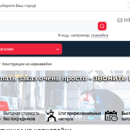
ыберите Ваш город!
in
Я ищу, например,
скамейка
агазин
Конструкции из нержавейки
трукции из нержавейки