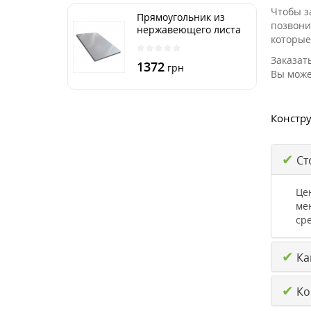
Чтобы з
Прямоугольник из
позвони
нержавеющего листа
которые
250х500 мм размер
толщина 3 мм
Заказат
1372
грн
Вы може
Констру
✔
Ст
Це
ме
ср
✔
Ка
✔
Ко