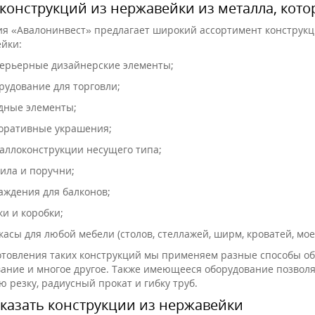
конструкций из нержавейки из металла, кот
я «Авалонинвест» предлагает широкий ассортимент конструкци
йки:
ерьерные дизайнерские элементы;
рудование для торговли;
дные элементы;
оративные украшения;
аллоконструкции несущего типа;
ила и поручни;
аждения для балконов;
ки и коробки;
касы для любой мебели (столов, стеллажей, ширм, кроватей, моек
отовления таких конструкций мы применяем разные способы об
ание и многое другое. Также имеющееся оборудование позволя
ю резку, радиусный прокат и гибку труб.
аказать конструкции из нержавейки