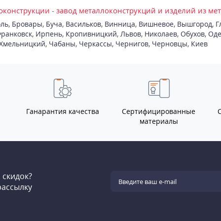
конструкции - завод металлоконструкций и изделий из ме
ль
,
Бровары
,
Буча
,
Васильков
,
Винница
,
Вишневое
,
Вышгород
,
Г
ранковск
,
Ирпень
,
Кропивницкий
,
Львов
,
Николаев
,
Обухов
,
Оде
Хмельницкий
,
Чабаны
,
Черкассы
,
Чернигов
,
Черновцы
,
Киев
Ганарантия качества
Сертифицированные
материалы
и скидок?
рассылку