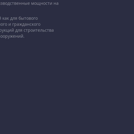
изводственные мощности на
 как для бытового
ого и гражданского
рукций для строительства
сооружений.