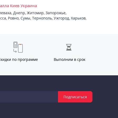
талла Киев Украина
леваха
,
Днепр
,
Житомир
,
Запорожье
,
сса
,
Ровно
,
Сумы
,
Тернополь
,
Ужгород
,
Харьков
,
Скидки по программе
Выполним в срок
Подписаться