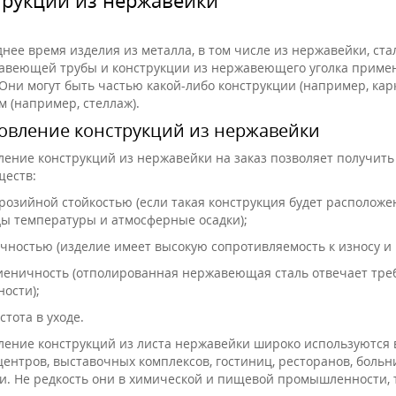
днее время изделия из металла, в том числе из нержавейки, ст
авеющей трубы и конструкции из нержавеющего уголка применя
Они могут быть частью какой-либо конструкции (например, кар
м (например, стеллаж).
овление конструкций из нержавейки
ление конструкций из нержавейки на заказ позволяет получить 
еств:
розийной стойкостью (если такая конструкция будет расположен
ы температуры и атмосферные осадки);
чностью (изделие имеет высокую сопротивляемость к износу и
иеничность (отполированная нержавеющая сталь отвечает тр
ности);
стота в уходе.
ление конструкций из листа нержавейки широко используются
центров, выставочных комплексов, гостиниц, ресторанов, бол
и. Не редкость они в химической и пищевой промышленности, т