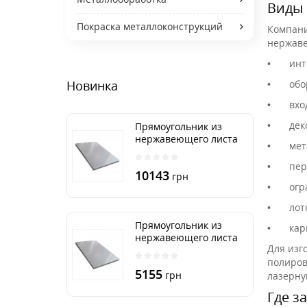
Виды 
Покраска металлоконструкций
Компани
нержаве
•
инт
•
обо
Новинка
•
вхо
•
дек
Прямоугольник из
нержавеющего листа
•
мет
500х2000 мм размер
толщина 3 мм
•
пер
10143
грн
•
огр
•
лот
Прямоугольник из
•
кар
нержавеющего листа
Для изг
500х1000 мм размер
полиров
толщина 3 мм
5155
грн
лазерну
Где з