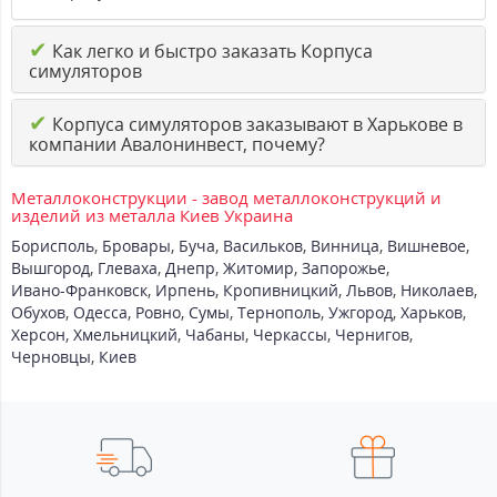
✔
Как легко и быстро заказать Корпуса
симуляторов
✔
Корпуса симуляторов заказывают в Харькове в
компании Авалонинвест, почему?
Металлоконструкции - завод металлоконструкций и
изделий из металла Киев Украина
Борисполь
,
Бровары
,
Буча
,
Васильков
,
Винница
,
Вишневое
,
Вышгород
,
Глеваха
,
Днепр
,
Житомир
,
Запорожье
,
Ивано-Франковск
,
Ирпень
,
Кропивницкий
,
Львов
,
Николаев
,
Обухов
,
Одесса
,
Ровно
,
Сумы
,
Тернополь
,
Ужгород
,
Харьков
,
Херсон
,
Хмельницкий
,
Чабаны
,
Черкассы
,
Чернигов
,
Черновцы
,
Киев