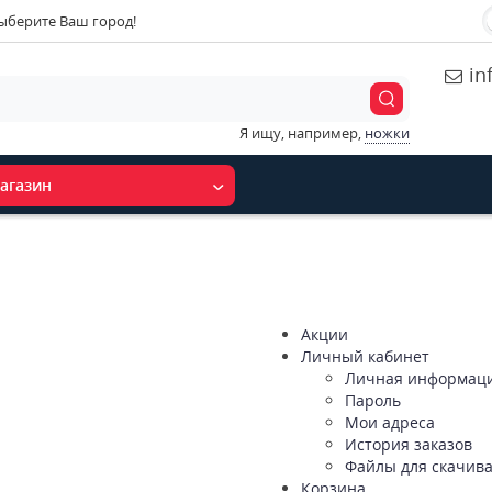
ыберите Ваш город!
in
Я ищу, например,
ножки
агазин
Акции
Личный кабинет
Личная информац
Пароль
Мои адреса
История заказов
Файлы для скачив
Корзина