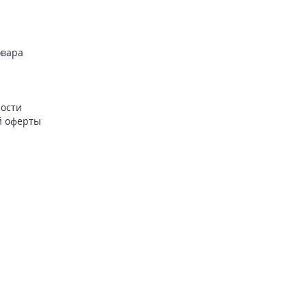
овара
ности
й оферты