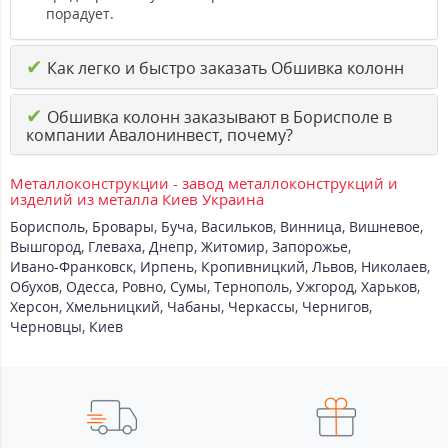
порадует.
✔
Как легко и быстро заказать Обшивка колонн
✔
Обшивка колонн заказывают в Борисполе в
компании Авалонинвест, почему?
Металлоконструкции - завод металлоконструкций и
изделий из металла Киев Украина
Борисполь
,
Бровары
,
Буча
,
Васильков
,
Винница
,
Вишневое
,
Вышгород
,
Глеваха
,
Днепр
,
Житомир
,
Запорожье
,
Ивано-Франковск
,
Ирпень
,
Кропивницкий
,
Львов
,
Николаев
,
Обухов
,
Одесса
,
Ровно
,
Сумы
,
Тернополь
,
Ужгород
,
Харьков
,
Херсон
,
Хмельницкий
,
Чабаны
,
Черкассы
,
Чернигов
,
Черновцы
,
Киев