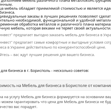
дополняем мебель различного плана металлоконструкциями
енным.
а мебель обладает приемлемой стоимостью и является ид
бизнеса.
ивидуальные заказы в лучших решениях позволяют сдела
ительно необходимой, функциональной и удобной металли
ременная обработка металлов и различного плана материа
чную мебель, которая веками не теряет своей актуальности
инвест” предлагает выгодно заказать мебель для бизнеса в Укр
инвест” предлагает самые комфортные и выгодные условия сот
неса в Украине действительно по конкурентоспособной цене.
тесь – вас ждут лучшие решения для вашего бизнеса.
для бизнеса в г. Борисполь - несколько советов:
оимость на Мебель для бизнеса в Борисполе от компани
на на услугу Мебель для бизнеса формируется на основании в
 можем гарантировать что цена для Мебель для бизнеса не б
ачество вас порадует.