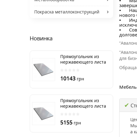
•
Мы 
заверш
•
Наш
Покраска металлоконструкций
нового 
•
Инд
исключ
•
Сов
долгове
Новинка
“Авалон
“Авалон
Прямоугольник из
для биз
нержавеющего листа
Обращай
500х2000 мм размер
толщина 3 мм
10143
грн
Мебель 
Прямоугольник из
✔
Ст
нержавеющего листа
500х1000 мм размер
толщина 3 мм
Це
5155
грн
Мы
а к