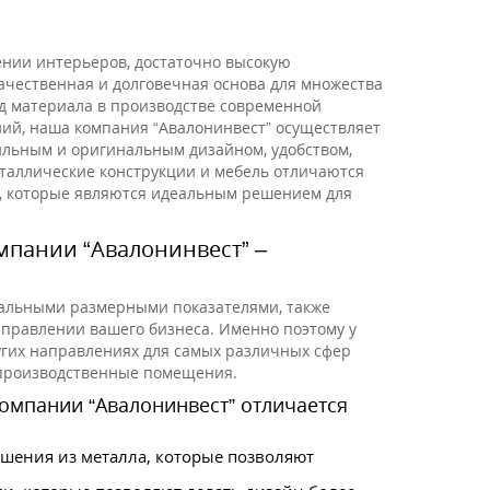
нии интерьеров, достаточно высокую
качественная и долговечная основа для множества
д материала в производстве современной
ний, наша компания “Авалонинвест” осуществляет
тильным и оригинальным дизайном, удобством,
таллические конструкции и мебель отличаются
и, которые являются идеальным решением для
омпании “Авалонинвест” –
уальными размерными показателями, также
правлении вашего бизнеса. Именно поэтому у
ругих направлениях для самых различных сфер
и производственные помещения.
омпании “Авалонинвест” отличается
шения из металла, которые позволяют