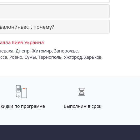
валонинвест, почему?
талла Киев Украина
леваха
,
Днепр
,
Житомир
,
Запорожье
,
сса
,
Ровно
,
Сумы
,
Тернополь
,
Ужгород
,
Харьков
,
Скидки по программе
Выполним в срок