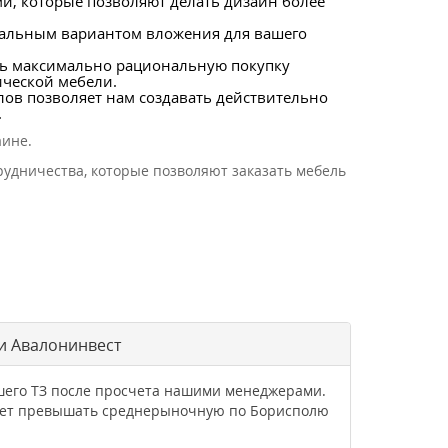
, которые позволяют делать дизайн более
еальным вариантом вложения для вашего
ть максимально рациональную покупку
ческой мебели.
лов позволяет нам создавать действительно
.
аине.
рудничества, которые позволяют заказать мебель
и Авалонинвест
ашего ТЗ после просчета нашими менеджерами.
удет превышать среднерыночную по Борисполю