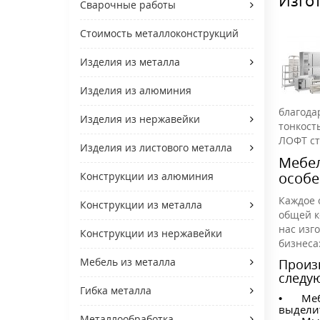
Сварочные работы
Стоимость металлоконструкций
Изделия из металла
Изделия из алюминия
благода
Изделия из нержавейки
тонкост
ЛОФТ ст
Изделия из листового металла
Мебел
особе
Конструкции из алюминия
Каждое 
Конструкции из металла
общей к
нас изг
Конструкции из нержавейки
бизнеса
Мебель из металла
Произ
следу
Гибка металла
•
Меб
выдели
Металлообработка