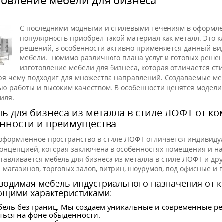
С последними модными и стилевыми течениям в оформле
популярность приобрел такой материал как металл. Это 
решений, в особенности активно применяется данный ви
мебели. Помимо различного плана услуг и готовых реше
изготовление мебели для бизнеса, которая отличается с
ря чему подходит для множества направлений. Создаваемые ме
ью работы и высоким качеством. В особенности ценятся модел
иля.
ь для бизнеса из металла в стиле ЛОФТ от к
нности и преимущества
оформленное пространство в стиле ЛОФТ отличается индивид
онцепцией, которая заключена в особенностях помещения и на
отавливается мебель для бизнеса из металла в стиле ЛОФТ и д
: магазинов, торговых залов, витрин, шоурумов, под офисные 
водимая мебель индустриального назначения от к
ющими характеристиками:
ель без границ. Мы создаем уникальные и современные ре
ться на фоне обыденности.