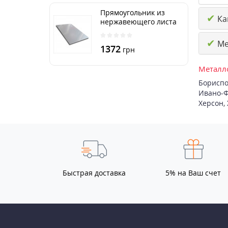
Прямоугольник из
✔
Как
нержавеющего листа
250х500 мм размер
толщина 3 мм
✔
Ме
1372
грн
Металло
Бориспо
Ивано-Ф
Херсон
,
Быстрая доставка
5% на Ваш счет