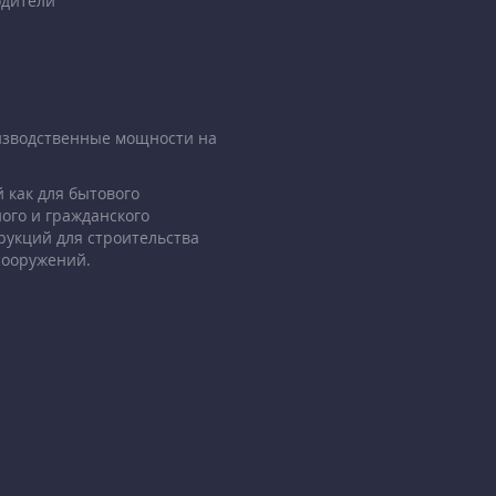
дители
изводственные мощности на
 как для бытового
ого и гражданского
рукций для строительства
сооружений.