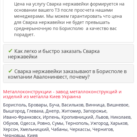
Цена на услугу Сварка нержавейки формируется на
основании вашего ТЗ после просчета нашими
менеджерами. Мы можем гарантировать что цена
для Сварка нержавейки не будет превышать
среднерыночную по Борисполю а качество вас
порадует.
✔
Как легко и быстро заказать Сварка
нержавейки
✔
Сварка нержавейки заказывают в Борисполе в
компании Авалонинвест, почему?
Металлоконструкции - завод металлоконструкций и
изделий из металла Киев Украина
Борисполь
,
Бровары
,
Буча
,
Васильков
,
Винница
,
Вишневое
,
Вышгород
,
Глеваха
,
Днепр
,
Житомир
,
Запорожье
,
Ивано-Франковск
,
Ирпень
,
Кропивницкий
,
Львов
,
Николаев
,
Обухов
,
Одесса
,
Ровно
,
Сумы
,
Тернополь
,
Ужгород
,
Харьков
,
Херсон
,
Хмельницкий
,
Чабаны
,
Черкассы
,
Чернигов
,
Черновцы
,
Киев