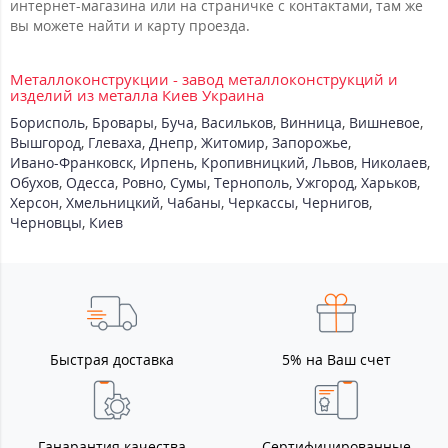
интернет-магазина или на страничке с контактами, там же
вы можете найти и карту проезда.
Металлоконструкции - завод металлоконструкций и
изделий из металла Киев Украина
Борисполь
,
Бровары
,
Буча
,
Васильков
,
Винница
,
Вишневое
,
Вышгород
,
Глеваха
,
Днепр
,
Житомир
,
Запорожье
,
Ивано-Франковск
,
Ирпень
,
Кропивницкий
,
Львов
,
Николаев
,
Обухов
,
Одесса
,
Ровно
,
Сумы
,
Тернополь
,
Ужгород
,
Харьков
,
Херсон
,
Хмельницкий
,
Чабаны
,
Черкассы
,
Чернигов
,
Черновцы
,
Киев
Быстрая доставка
5% на Ваш счет
Ганарантия качества
Сертифицированные