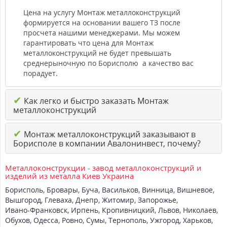
Цена на услугу Монтаж металлоконструкций
формируется на основании вашего ТЗ после
просчета нашими менеджерами. Мы можем
гарантировать что цена для Монтаж
металлоконструкций не будет превышать
среднерыночную по Борисполю а качество вас
порадует.
✔
Как легко и быстро заказать Монтаж
металлоконструкций
✔
Монтаж металлоконструкций заказывают в
Борисполе в компании Авалонинвест, почему?
Металлоконструкции - завод металлоконструкций и
изделий из металла Киев Украина
Борисполь
,
Бровары
,
Буча
,
Васильков
,
Винница
,
Вишневое
,
Вышгород
,
Глеваха
,
Днепр
,
Житомир
,
Запорожье
,
Ивано-Франковск
,
Ирпень
,
Кропивницкий
,
Львов
,
Николаев
,
Обухов
,
Одесса
,
Ровно
,
Сумы
,
Тернополь
,
Ужгород
,
Харьков
,