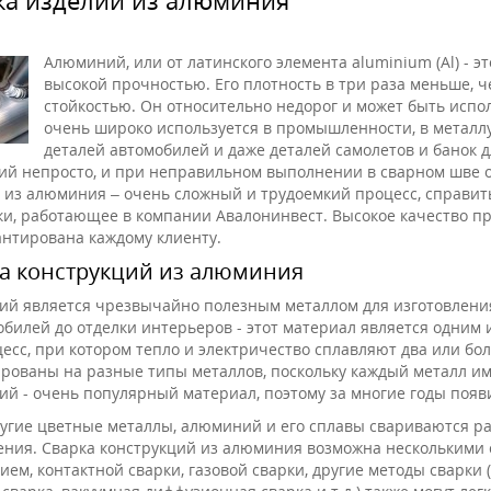
Алюминий, или от латинского элемента aluminium (Al) - э
высокой прочностью. Его плотность в три раза меньше, ч
стойкостью. Он относительно недорог и может быть испо
очень широко используется в промышленности, в металлу
деталей автомобилей и даже деталей самолетов и банок 
й непросто, и при неправильном выполнении в сварном шве о
 из алюминия – очень сложный и трудоемкий процесс, справит
и, работающее в компании Авалонинвест. Высокое качество пр
антирована каждому клиенту.
а конструкций из алюминия
й является чрезвычайно полезным металлом для изготовления
обилей до отделки интерьеров - этот материал является одним 
цесс, при котором тепло и электричество сплавляют два или бо
рованы на разные типы металлов, поскольку каждый металл им
й - очень популярный материал, поэтому за многие годы поя
ругие цветные металлы, алюминий и его сплавы свариваются р
ния. Сварка конструкций из алюминия возможна несколькими 
ием, контактной сварки, газовой сварки, другие методы сварки (