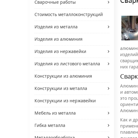
Сварочные работы
Стоимость металлоконструкций
Изделия из металла
Изделия из алюминия
алюмини
Изделия из нержавейки
изделий
сварщик
Изделия из листового металла
них гар
Сварк
Конструкции из алюминия
Алюмини
Конструкции из металла
и автом
это про
Конструкции из нержавейки
ориенти
Алюмини
Мебель из металла
Как и д
Гибка металла
примене
плавлен
Металлообработка