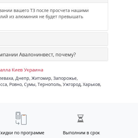
овании вашего ТЗ после просчета нашими
елий из алюминия не будет превышать
мпании Авалонинвест, почему?
талла Киев Украина
леваха
,
Днепр
,
Житомир
,
Запорожье
,
сса
,
Ровно
,
Сумы
,
Тернополь
,
Ужгород
,
Харьков
,
Скидки по программе
Выполним в срок