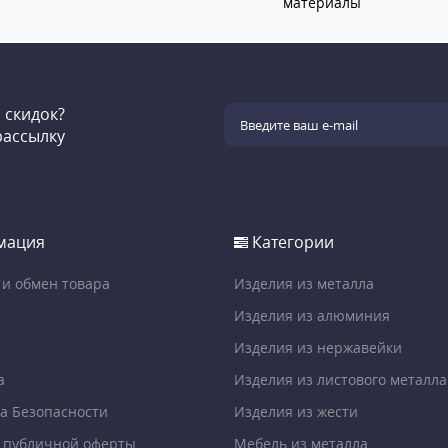
материалы
и скидок?
рассылку
мация
Категории
 и обмен товара
Изделия из металла
Изделия из алюминия
Изделия из нержавейки
а
Изделия из листового металла
а Безопасности
Изделия из жести
 публичной оферты
Мебель из металла