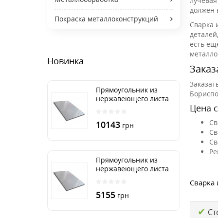
лучевая
должен 
Покраска металлоконструкций
Сварка 
деталей
есть ещ
металло
Новинка
Заказ
Заказат
Прямоугольник из
Бориспо
нержавеющего листа
Цена с
500х2000 мм размер
толщина 3 мм
Св
10143
грн
Св
Св
Ре
Прямоугольник из
нержавеющего листа
500х1000 мм размер
Сварка 
толщина 3 мм
5155
грн
✔
Ст