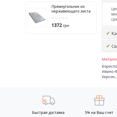
Прямоугольник из
Це
нержавеющего листа
ме
250х500 мм размер
ср
толщина 3 мм
1372
грн
✔
Ка
✔
Св
Металло
Бориспо
Ивано-Ф
Херсон
,
Быстрая доставка
5% на Ваш счет