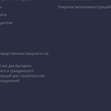
ы
Покраска металлоконструкций
айта
дители
изводственные мощности на
 как для бытового
ого и гражданского
рукций для строительства
сооружений.