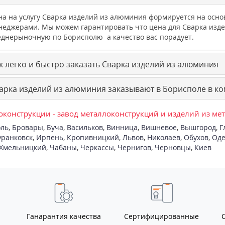
на на услугу Сварка изделий из алюминия формируется на осн
неджерами. Мы можем гарантировать что цена для Сварка изд
еднерыночную по Борисполю а качество вас порадует.
к легко и быстро заказать Сварка изделий из алюминия
арка изделий из алюминия заказывают в Борисполе в ко
конструкции - завод металлоконструкций и изделий из ме
ль
,
Бровары
,
Буча
,
Васильков
,
Винница
,
Вишневое
,
Вышгород
,
Г
ранковск
,
Ирпень
,
Кропивницкий
,
Львов
,
Николаев
,
Обухов
,
Оде
Хмельницкий
,
Чабаны
,
Черкассы
,
Чернигов
,
Черновцы
,
Киев
Ганарантия качества
Сертифицированные