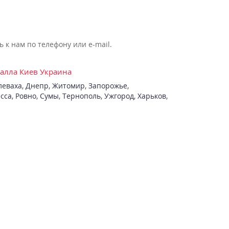
к нам по телефону или e-mail.
талла Киев Украина
леваха
,
Днепр
,
Житомир
,
Запорожье
,
сса
,
Ровно
,
Сумы
,
Тернополь
,
Ужгород
,
Харьков
,