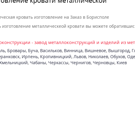
ческая кровать изготовление на Заказ в Борисполе
ь изготовление металлическеой кровати вы можете обратившись 
конструкции - завод металлоконструкций и изделий из ме
ль
,
Бровары
,
Буча
,
Васильков
,
Винница
,
Вишневое
,
Вышгород
,
Г
ранковск
,
Ирпень
,
Кропивницкий
,
Львов
,
Николаев
,
Обухов
,
Оде
Хмельницкий
,
Чабаны
,
Черкассы
,
Чернигов
,
Черновцы
,
Киев