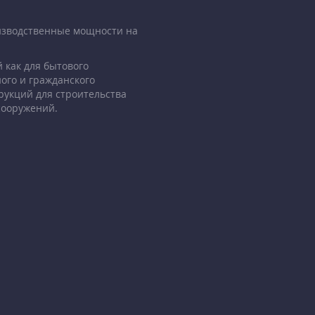
изводственные мощности на
 как для бытового
ого и гражданского
рукций для строительства
сооружений.