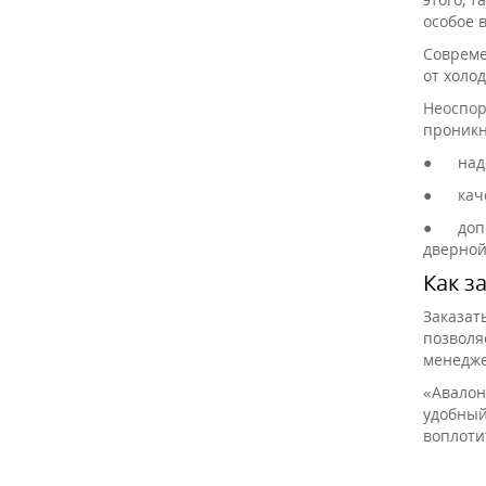
особое 
Совреме
от холо
Неоспор
проникн
●
над
●
кач
●
доп
дверной
Как з
Заказат
позволя
менедже
«Авалон
удобный
воплоти