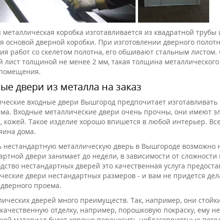
 металлическая коробка изготавливается из квадратной трубы 
я основой дверной коробки. При изготовлении дверного полотн
ия работ со скелетом полотна, его обшивают стальным листом.
й лист толщиной не менее 2 мм, такая толщина металлического
 помещения.
ые двери из металла на заказ
ческие входные двери Вышгород предпочитает изготавливать н
ма. Входные металлические двери очень прочны, они имеют эл
, кожей. Такое изделие хорошо впишется в любой интерьер. Все
яина дома.
ь нестандартную металлическую дверь в Вышгороде возможно 
артной двери занимает до недели, в зависимости от сложности 
дство нестандартных дверей это качественная услуга предост
ческие двери нестандартных размеров - и вам не придется де
 дверного проема.
лических дверей много преимуществ. Так, например, они стойк
качественную отделку, например, порошковую покраску, ему не 
такой материал будет хорошо переносить неблагоприятные погодн