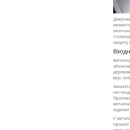
Дверная
являютс
окончан
стально
защиту
Входн
Металли
объясни
деревом
вкус хоз
Заказат
нестанд
Произво
металли
заделки
У метал
прошел 
этого, 