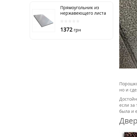
Прямоугольник из
нержавеющего листа
250х500 мм размер
толщина 3 мм
1372
грн
Порошко
но и сд
Достойн
если за
была и е
Двер