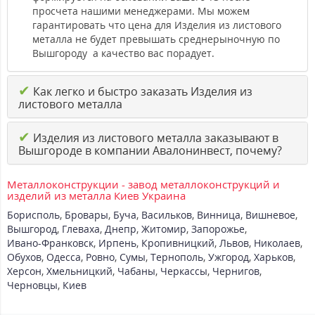
просчета нашими менеджерами. Мы можем
гарантировать что цена для Изделия из листового
металла не будет превышать среднерыночную по
Вышгороду а качество вас порадует.
✔
Как легко и быстро заказать Изделия из
листового металла
✔
Изделия из листового металла заказывают в
Вышгороде в компании Авалонинвест, почему?
Металлоконструкции - завод металлоконструкций и
изделий из металла Киев Украина
Борисполь
,
Бровары
,
Буча
,
Васильков
,
Винница
,
Вишневое
,
Вышгород
,
Глеваха
,
Днепр
,
Житомир
,
Запорожье
,
Ивано-Франковск
,
Ирпень
,
Кропивницкий
,
Львов
,
Николаев
,
Обухов
,
Одесса
,
Ровно
,
Сумы
,
Тернополь
,
Ужгород
,
Харьков
,
Херсон
,
Хмельницкий
,
Чабаны
,
Черкассы
,
Чернигов
,
Черновцы
,
Киев