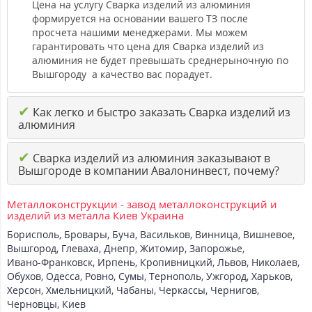
Цена на услугу Сварка изделий из алюминия
формируется на основании вашего ТЗ после
просчета нашими менеджерами. Мы можем
гарантировать что цена для Сварка изделий из
алюминия не будет превышать среднерыночную по
Вышгороду а качество вас порадует.
✔
Как легко и быстро заказать Сварка изделий из
алюминия
✔
Сварка изделий из алюминия заказывают в
Вышгороде в компании Авалонинвест, почему?
Металлоконструкции - завод металлоконструкций и
изделий из металла Киев Украина
Борисполь
,
Бровары
,
Буча
,
Васильков
,
Винница
,
Вишневое
,
Вышгород
,
Глеваха
,
Днепр
,
Житомир
,
Запорожье
,
Ивано-Франковск
,
Ирпень
,
Кропивницкий
,
Львов
,
Николаев
,
Обухов
,
Одесса
,
Ровно
,
Сумы
,
Тернополь
,
Ужгород
,
Харьков
,
Херсон
,
Хмельницкий
,
Чабаны
,
Черкассы
,
Чернигов
,
Черновцы
,
Киев