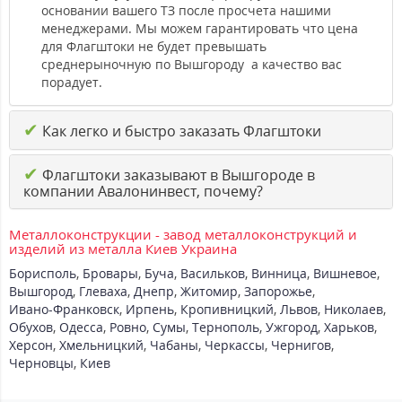
основании вашего ТЗ после просчета нашими
менеджерами. Мы можем гарантировать что цена
для Флагштоки не будет превышать
среднерыночную по Вышгороду а качество вас
порадует.
✔
Как легко и быстро заказать Флагштоки
✔
Флагштоки заказывают в Вышгороде в
компании Авалонинвест, почему?
Металлоконструкции - завод металлоконструкций и
изделий из металла Киев Украина
Борисполь
,
Бровары
,
Буча
,
Васильков
,
Винница
,
Вишневое
,
Вышгород
,
Глеваха
,
Днепр
,
Житомир
,
Запорожье
,
Ивано-Франковск
,
Ирпень
,
Кропивницкий
,
Львов
,
Николаев
,
Обухов
,
Одесса
,
Ровно
,
Сумы
,
Тернополь
,
Ужгород
,
Харьков
,
Херсон
,
Хмельницкий
,
Чабаны
,
Черкассы
,
Чернигов
,
Черновцы
,
Киев