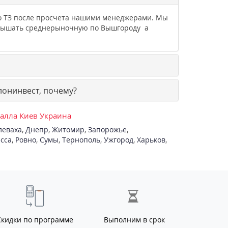
го ТЗ после просчета нашими менеджерами. Мы
евышать среднерыночную по Вышгороду а
онинвест, почему?
талла Киев Украина
леваха
,
Днепр
,
Житомир
,
Запорожье
,
сса
,
Ровно
,
Сумы
,
Тернополь
,
Ужгород
,
Харьков
,
Скидки по программе
Выполним в срок