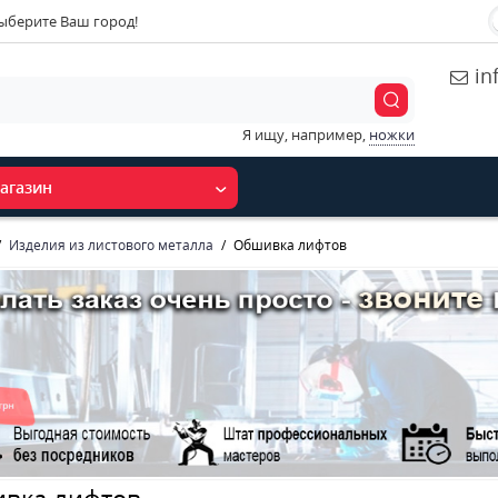
ыберите Ваш город!
in
Я ищу, например,
ножки
агазин
Изделия из листового металла
Обшивка лифтов
вка лифтов