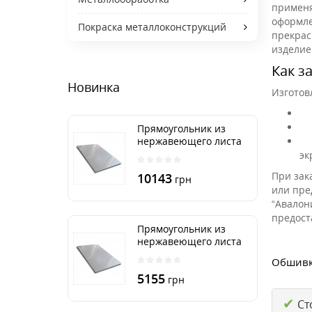
применя
оформле
Покраска металлоконструкций
прекрас
изделие
Как з
Новинка
Изготов
Прямоугольник из
нержавеющего листа
500х2000 мм размер
эк
толщина 3 мм
При зак
10143
грн
или пре
“Авалон
предост
Прямоугольник из
нержавеющего листа
500х1000 мм размер
Обшивка
толщина 3 мм
5155
грн
✔
Ст