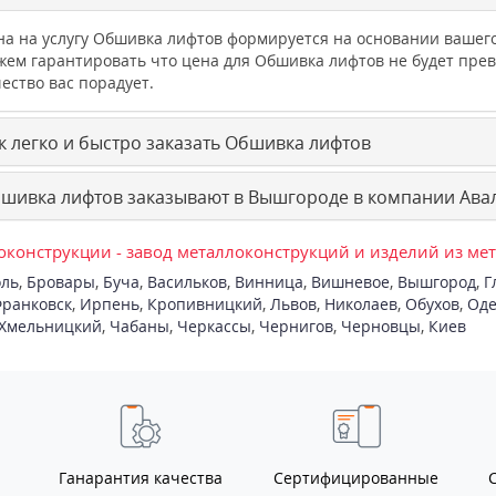
на на услугу Обшивка лифтов формируется на основании ваше
жем гарантировать что цена для Обшивка лифтов не будет пр
ество вас порадует.
к легко и быстро заказать Обшивка лифтов
шивка лифтов заказывают в Вышгороде в компании Авал
конструкции - завод металлоконструкций и изделий из ме
ль
,
Бровары
,
Буча
,
Васильков
,
Винница
,
Вишневое
,
Вышгород
,
Г
ранковск
,
Ирпень
,
Кропивницкий
,
Львов
,
Николаев
,
Обухов
,
Оде
Хмельницкий
,
Чабаны
,
Черкассы
,
Чернигов
,
Черновцы
,
Киев
Ганарантия качества
Сертифицированные