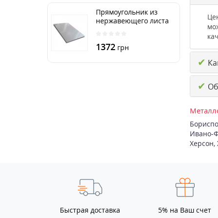
Прямоугольник из
Це
нержавеющего листа
мо
250х500 мм размер
кач
толщина 3 мм
1372
грн
✔
Ка
✔
Об
Металло
Бориспо
Ивано-Ф
Херсон
,
Быстрая доставка
5% на Ваш счет