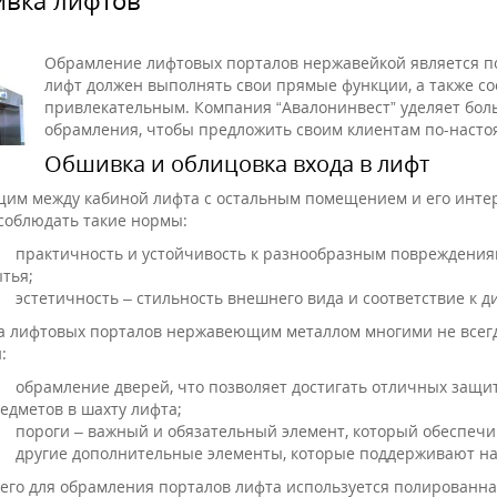
Обрамление лифтовых порталов нержавейкой является п
лифт должен выполнять свои прямые функции, а также с
привлекательным. Компания “Авалонинвест” уделяет бо
обрамления, чтобы предложить своим клиентам по-наст
Обшивка и облицовка входа в лифт
им между кабиной лифта с остальным помещением и его интер
соблюдать такие нормы:
практичность и устойчивость к разнообразным повреждениям 
тья;
эстетичность – стильность внешнего вида и соответствие к 
 лифтовых порталов нержавеющим металлом многими не всегд
:
обрамление дверей, что позволяет достигать отличных защи
едметов в шахту лифта;
пороги – важный и обязательный элемент, который обеспечи
другие дополнительные элементы, которые поддерживают на
его для обрамления порталов лифта используется полированн