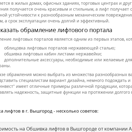
ется в жилых домах, офисных зданиях, торговых центрах и дру
ния получается очень красивым и стильным, а лифт получает с
ной устойчивости к разнообразным механическим повреждениям
м, а срок эксплуатации очень долгий и эффективный.
аказать обрамление лифтового портала
ление лифтовых порталов является одним из первых этапов, ко
облицовка лифтовых порталов нержавеющей сталью;
обшивка лифтовых кабин листами нержавейки;
дополнительные аксессуары, необходимые или желаемые для
раны.
азе обрамления можно выбрать из множества разнообразных ва
дставить специалистам вариант дизайна, немного подождать и
инвест” имеет отличные примеры различной продукции, котора
авлять надежность, защитные функции на протяжении долгого 
 лифтов в г. Вышгород - несколько советов:
оимость на Обшивка лифтов в Вышгороде от компании 