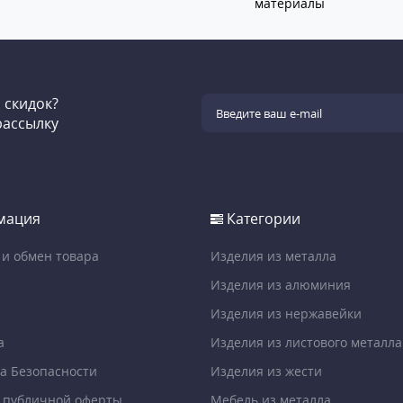
материалы
и скидок?
рассылку
мация
Категории
 и обмен товара
Изделия из металла
Изделия из алюминия
Изделия из нержавейки
а
Изделия из листового металла
а Безопасности
Изделия из жести
 публичной оферты
Мебель из металла