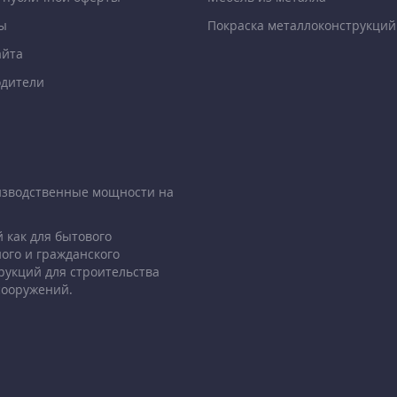
ы
Покраска металлоконструкций
айта
дители
изводственные мощности на
 как для бытового
ого и гражданского
рукций для строительства
сооружений.