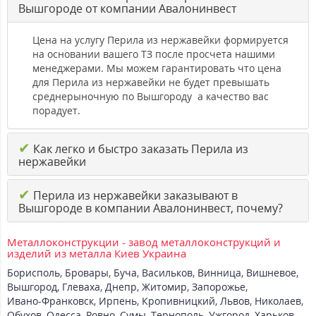
Вышгороде от компании Авалонинвест
Цена на услугу Перила из нержавейки формируется
на основании вашего ТЗ после просчета нашими
менеджерами. Мы можем гарантировать что цена
для Перила из нержавейки не будет превышать
среднерыночную по Вышгороду а качество вас
порадует.
✔
Как легко и быстро заказать Перила из
нержавейки
✔
Перила из нержавейки заказывают в
Вышгороде в компании Авалонинвест, почему?
Металлоконструкции - завод металлоконструкций и
изделий из металла Киев Украина
Борисполь
,
Бровары
,
Буча
,
Васильков
,
Винница
,
Вишневое
,
Вышгород
,
Глеваха
,
Днепр
,
Житомир
,
Запорожье
,
Ивано-Франковск
,
Ирпень
,
Кропивницкий
,
Львов
,
Николаев
,
Обухов
,
Одесса
,
Ровно
,
Сумы
,
Тернополь
,
Ужгород
,
Харьков
,