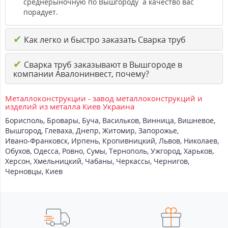
среднерыночную по Вышгороду а качество вас
порадует.
✔
Как легко и быстро заказать Сварка труб
✔
Сварка труб заказывают в Вышгороде в
компании Авалонинвест, почему?
Металлоконструкции - завод металлоконструкций и
изделий из металла Киев Украина
Борисполь
,
Бровары
,
Буча
,
Васильков
,
Винница
,
Вишневое
,
Вышгород
,
Глеваха
,
Днепр
,
Житомир
,
Запорожье
,
Ивано-Франковск
,
Ирпень
,
Кропивницкий
,
Львов
,
Николаев
,
Обухов
,
Одесса
,
Ровно
,
Сумы
,
Тернополь
,
Ужгород
,
Харьков
,
Херсон
,
Хмельницкий
,
Чабаны
,
Черкассы
,
Чернигов
,
Черновцы
,
Киев