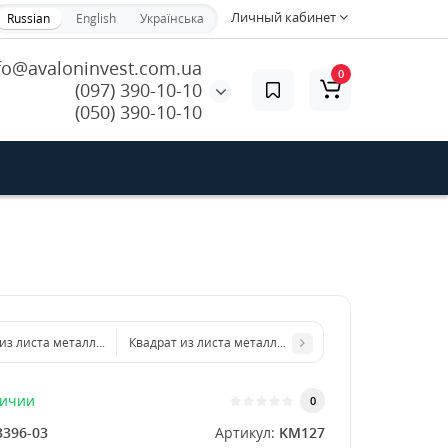
Личный кабинет
Russian
English
Українська
fo@avaloninvest.com.ua
0
(097) 390-10-10
(050) 390-10-10
из листа металла 200х200 мм размер толщина 1,5 мм
Квадрат из листа металла 300х300 мм размер толщин
личии
0
3396-03
Артикул:
KM127