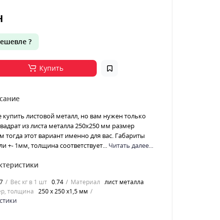
н
ешевле ?
Купить
сание
е купить листовой металл, но вам нужен только
 Квадрат из листа металла 250х250 мм размер
м тогда этот вариант именно для вас. Габариты
ли +- 1мм, толщина соответствует...
Читать далее...
ктеристики
7
Вес кг в 1 шт
0.74
Материал
лист металла
р, толщина
250 х 250 х1,5 мм
стики