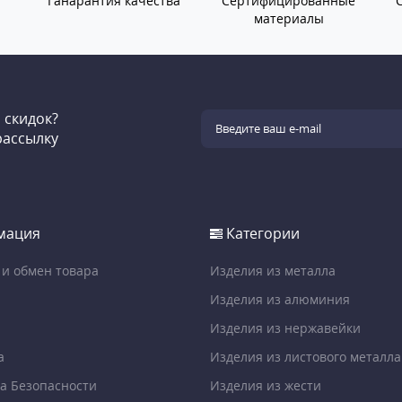
Ганарантия качества
Сертифицированные
материалы
и скидок?
рассылку
мация
Категории
 и обмен товара
Изделия из металла
Изделия из алюминия
Изделия из нержавейки
а
Изделия из листового металла
а Безопасности
Изделия из жести