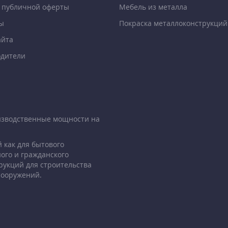
 публичной оферты
Мебель из металла
ы
Покраска металлоконструкций
айта
дители
изводственные мощности на
 как для бытового
ого и гражданского
рукций для строительства
сооружений.