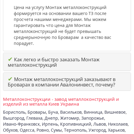
Цена на услугу Монтаж металлоконструкций
формируется на основании вашего ТЗ после
просчета нашими менеджерами. Мы можем
гарантировать что цена для Монтаж
металлоконструкций не будет превышать
среднерыночную по Броварам а качество вас
порадует.
✔
Как легко и быстро заказать Монтаж
металлоконструкций
✔
Монтаж металлоконструкций заказывают в
Броварах в компании Авалонинвест, почему?
Металлоконструкции - завод металлоконструкций и
изделий из металла Киев Украина
Борисполь
,
Бровары
,
Буча
,
Васильков
,
Винница
,
Вишневое
,
Вышгород
,
Глеваха
,
Днепр
,
Житомир
,
Запорожье
,
Ивано-Франковск
,
Ирпень
,
Кропивницкий
,
Львов
,
Николаев
,
Обухов
,
Одесса
,
Ровно
,
Сумы
,
Тернополь
,
Ужгород
,
Харьков
,