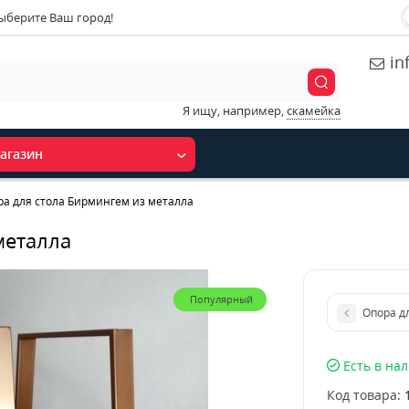
ыберите Ваш город!
in
Я ищу, например,
скамейка
агазин
ра для стола Бирмингем из металла
металла
Популярный
Опора д
Есть в на
Код товара: