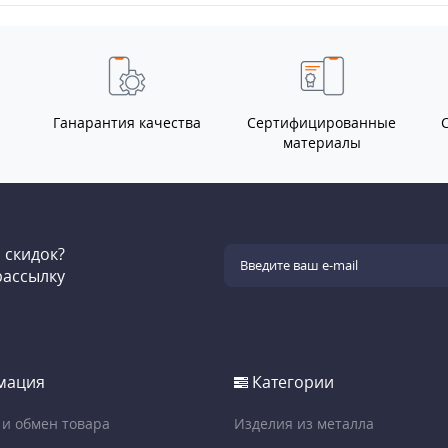
Ганарантия качества
Сертифицированные
материалы
и скидок?
рассылку
мация
Категории
 и обмен товара
Изделия из металла