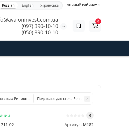
Личный кабинет
Russian
English
Українська
fo@avaloninvest.com.ua
0
(097) 390-10-10
(050) 390-10-10
ля стола Ричмонд из металла
Подстолье для стола Рочестер из металла
личии
0
1711-02
Артикул:
M182