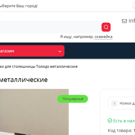
ыберите Ваш город!
in
Я ищу, например,
скамейка
агазин
ки для столешницы Толидо металлические
металлические
Популярный
Ножки д
Есть в на
Код товара: