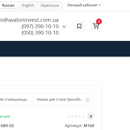
Личный кабинет
Russian
English
Українська
fo@avaloninvest.com.ua
0
(097) 390-10-10
(050) 390-10-10
ля столешницы Стоктон из металла
Ножки для стола Гринсборо из металла
личии
0
1689-02
Артикул:
M160