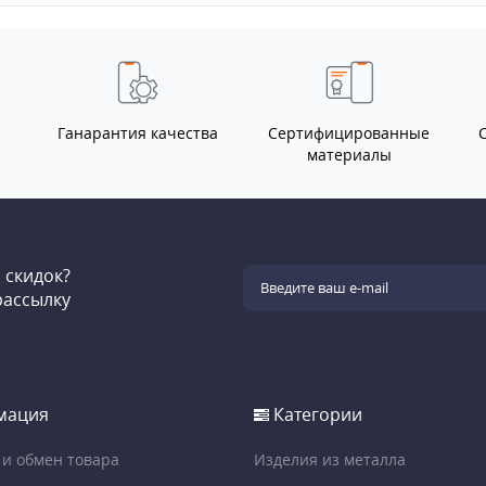
Ганарантия качества
Сертифицированные
материалы
и скидок?
рассылку
мация
Категории
 и обмен товара
Изделия из металла