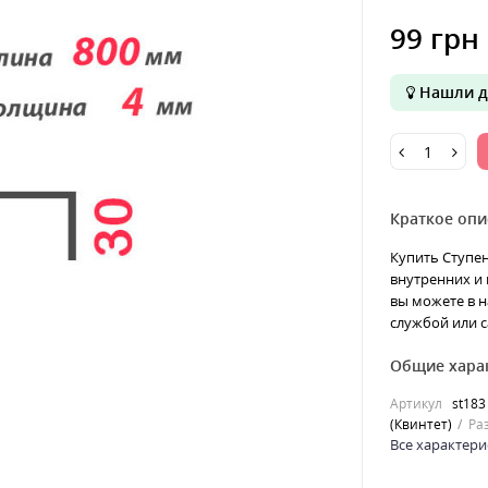
99 грн
Нашли д
Краткое опи
Купить Ступен
внутренних и 
вы можете в н
службой или с
Общие хара
Артикул
st183
(Квинтет)
Ра
Все характери