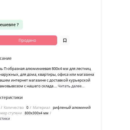
ешевле ?
Продано
сание
ь П-образная алюминиевая 800x4 мм для лестниц
наружных, для дома, квартиры, офиса или магазина
ашем интернет магазине с доставкой курьерской
амовывозом с нашего склада....
Читать далее...
ктеристики
Количество
0
Материал
рифленый алюминий
змер ступени
800x300x4 мм
стики