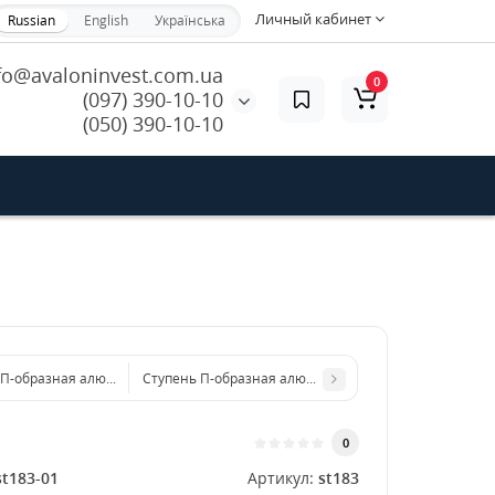
Личный кабинет
Russian
English
Українська
fo@avaloninvest.com.ua
0
(097) 390-10-10
(050) 390-10-10
 П-образная алюминиевая 800x3 мм
Ступень П-образная алюминиевая 1000x3 мм
0
st183-01
Артикул:
st183